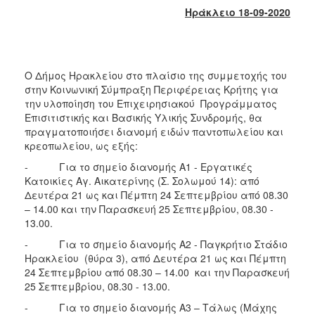
2018
Ηράκλειο 18-09-2020
2017
2016
2015
Ο Δήμος Ηρακλείου στο πλαίσιο της συμμετοχής του
2013
στην Κοινωνική Σύμπραξη Περιφέρειας Κρήτης για
την υλοποίηση του Επιχειρησιακού Προγράμματος
2012
Επισιτιστικής και Βασικής Υλικής Συνδρομής, θα
2011
πραγματοποιήσει διανομή ειδών παντοπωλείου και
κρεοπωλείου, ως εξής:
2010
- Για το σημείο διανομής Α1 - Εργατικές
2006
Κατοικίες Αγ. Αικατερίνης (Σ. Σολωμού 14): από
Δευτέρα 21 ως και Πέμπτη 24 Σεπτεμβρίου από 08.30
– 14.00 και την Παρασκευή 25 Σεπτεμβρίου, 08.30 -
13.00.
Ο
- Για το σημείο διανομής Α2 - Παγκρήτιο Στάδιο
ΤΟΠΟΣ
Ηρακλείου (θύρα 3), από Δευτέρα 21 ως και Πέμπτη
ΜΑΣ
24 Σεπτεμβρίου από 08.30 – 14.00 και την Παρασκευή
25 Σεπτεμβρίου, 08.30 - 13.00.
ΠΟΛΙΤΙΣΜΟΣ
- Για το σημείο διανομής Α3 – Τάλως (Μάχης