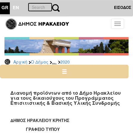
GR
EN
ΕΙΣΟΔΟΣ
Ο
Toggle
ΔΗΜΟΣ
navigati
Δελτία
Τύπου
Αρχείο
...
Αρχική
Ο Δήμος
2020
2026
2025
2024
2023
Διανομή προϊόντων από το Δήμο Ηρακλείου
για τους δικαιούχους του Προγράμματος
2022
Επισιτιστικής & Βασικής Υλικής Συνδρομής
2021
2020
ΔΗΜΟΣ ΗΡΑΚΛΕΙΟΥ ΚΡΗΤΗΣ
2019
ΓΡΑΦΕΙΟ ΤΥΠΟΥ