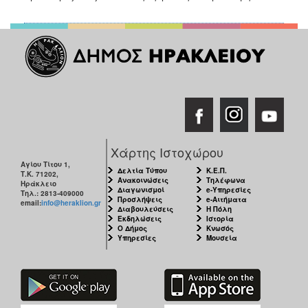
Χάρτης Ιστοχώρου
Αγίου Τίτου 1,
Δελτία Τύπου
Κ.Ε.Π.
Τ.Κ. 71202,
Ανακοινώσεις
Τηλέφωνα
Ηράκλειο
Διαγωνισμοί
e-Υπηρεσίες
Τηλ.: 2813-409000
Προσλήψεις
e-Αιτήματα
email:
info@heraklion.gr
Διαβουλεύσεις
Η Πόλη
Εκδηλώσεις
Ιστορία
Ο Δήμος
Κνωσός
Υπηρεσίες
Μουσεία