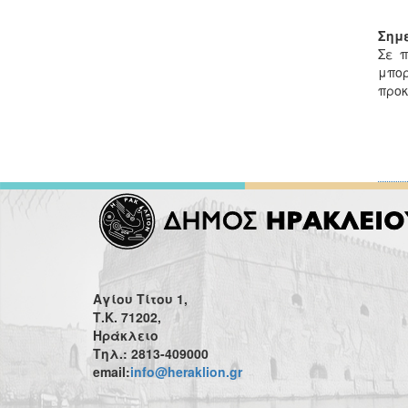
Σημ
Σε π
μπορ
προκ
Αγίου Τίτου 1,
Τ.Κ. 71202,
Ηράκλειο
Τηλ.: 2813-409000
email:
info@heraklion.gr