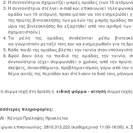
Η συντονίστρια σχηματίζει μικρές ομάδες (των 10 ατόμων),
Η συντονίστρια στέλνει e-mail και επικοινωνεί τηλεφωνικ
ομάδα των 10 ατόμων), προκειμένου να τον ενημερώσει γι
της πρώτης βιντεοκλήσης των μελών της μικρής ομάδας που
ώρα της βιντεοκλήσης θα εξαρτηθεί από τον αριθμό των 
σχηματιστούν.)
Τα μέλη της ομάδας συνδέονται μέσω βιντεοκλή
να γνωριστούν μεταξύ τους και να ενημερωθούν για τη δρά
Κάθε παιδί της ομάδας βλέπει την ταινία στον υπολογιστή 
Αφού δουν όλα τα παιδιά της ομάδας την ταινία, σ
συντονίστρια (έχει συμφωνηθεί ο χρόνος από την πρώτη
σκέψεις, συναισθήματα, προβληματισμούς γύρω από την τα
θέμα αυτής της περιόδου και στέλνουν το δικό τους μήνυμα
τη συμμετοχή στη δράση η
ειδική φόρμα - αίτηση
συμμετοχής
ισσότερες πληροφορίες:
Ν - Κέντρο Πρόληψης Ηρακλείου
φωνο επικοινωνίας: 2810.313.222 (καθημερινά 11:00-16:00), κ.