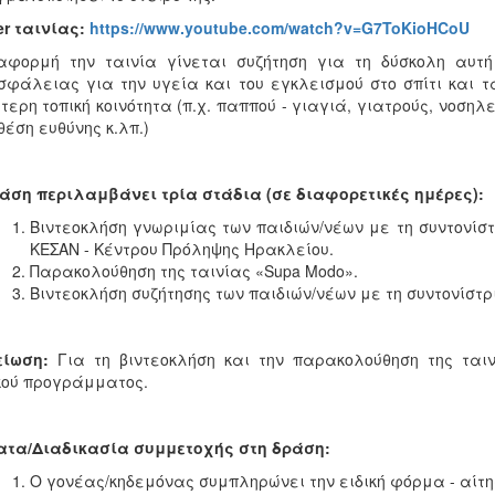
ler ταινίας
:
https://www.youtube.com/watch?v=G7ToKioHCoU
φορμή την ταινία γίνεται συζήτηση για τη δύσκολη αυτή
φάλειας για την υγεία και του εγκλεισμού στο σπίτι και τ
τερη τοπική κοινότητα (π.χ. παππού - γιαγιά, γιατρούς, νοση
θέση ευθύνης κ.λπ.)
άση περιλαμβάνει τρία στάδια (σε διαφορετικές ημέρες):
Βιντεοκλήση γνωριμίας των παιδιών/νέων με τη συντονίστ
ΚΕΣΑΝ - Κέντρου Πρόληψης Ηρακλείου.
Παρακολούθηση της ταινίας «Supa Modo».
Βιντεοκλήση συζήτησης των παιδιών/νέων με τη συντονίστρ
είωση:
Για τη βιντεοκλήση και την παρακολούθηση της ται
κού προγράμματος.
ατα/Διαδικασία συμμετοχής στη δράση:
Ο γονέας/κηδεμόνας συμπληρώνει την ειδική φόρμα - αίτησ