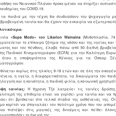
ιοθήκη του Νεανικού Πλάνου προκειμένου να στηρίξει ουσιαστ
πανδημίας του COVID-19.
 τα παιδιά με την τέχνη θα συνδυάσουν την ψυχαγωγία μ
βραβευμένη ταινία και θα έχουν την ευκαιρία να εξωτερικεύ
λυτικότερα:
αινία
«Supa Modo» του Likarion Wainaina
(Μυθοπλασία, 74 
ματεύεται το επίκαιρο ζήτημα της νόσου και της υγείας και 
ματος και του πένθους, έλαβε πάνω από 50 διεθνή βραβεία
ης Παιδικού Κινηματογράφου (ECFA) για την Καλύτερη Ευρωπ
 ήταν η υποψηφιότητα της Κένυας για τα Όσκαρ Ξένη
ηματογράφου.
θύνεται κυρίως στις ηλικίες 9-18 ετών και σε όλη την οικογ
γένεια, η υγεία, η διαφορετικότητα, τα δικαιώματα του παιδ
λεγγύη και η κοινότητα, η παιδική φιλία, η κοινωνική χρησιμό
οψη ταινίας:
Η 9χρονη Τζο λατρεύει τις ταινίες δράσης
λύτερή της επιθυμία είναι να γυρίσει μια ταινία και να π
άει ότι βρίσκεται στο τελικό στάδιο της ασθένειάς της. 
μο κορίτσι να σπαταλάει τον πολύτιμο χρόνο που του απομέ
 να πιστέψει στις μαγικές της δυνάμεις και πείθει όλου
ματοποιήσει το όνειρό της.