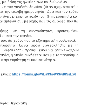
 με βάση τις ηλικίες των παιδιών/νέων.
ά με τον γονέα/κηδεμόνα (όταν σχηματιστεί η
α την ακριβή ημερομηνία, ώρα και τον τρόπο
 συμμετέχει το παιδί του. (Η ημερομηνία και
αιτήσεων συμμετοχής και τις ομάδες που θα
σης με τη συντονίστρια, προκειμένου
ση και την ταινία.
του, σε χρόνο που το εξυπηρετεί προσωπικά.
υνδέονται ξανά μέσω βιντεοκλήσης με τη
 βιντεοκλήση), προκειμένου να ανταλλάξουν
ινία, η οποία συνδέεται και με το παγκόσμιο
 στην ευρύτερη τοπική κοινότητα.
 είναι:
https://forms.gle/WEa93s4W3yd8SsEx6
 Σοφία Περακάκη