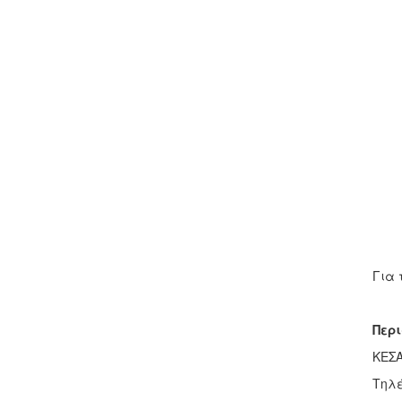
Για 
Περ
ΚΕΣΑ
Τηλέ