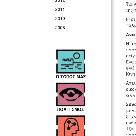
2012
Ταιν
2011
της 
2010
Έτσι
πολυ
2006
Ανα
Η τ
πραγ
στίγ
Ένωσ
ενώ
Κιν
Ο ΤΟΠΟΣ ΜΑΣ
Απευ
οικο
αλλη
Σύν
ΠΟΛΙΤΙΣΜΟΣ
μεγα
ξεχν
εύθυ
Τζο
πραγ