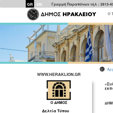
GR
EN
Γραμμή Παραπόνων τηλ : 2813-4
Ο 
Αρχ
WWW.HERAKLION.GR
«Συ
εκπ
Ο ΔΗΜΟΣ
ΔΗΜ
ΓΡ
Δελτία Τύπου