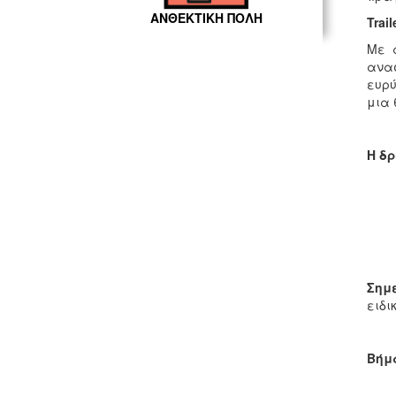
ΑΝΘΕΚΤΙΚΗ ΠΟΛΗ
Trai
Με α
ανασ
ευρύ
μια 
Η δρ
Σημ
ειδι
Βήμ