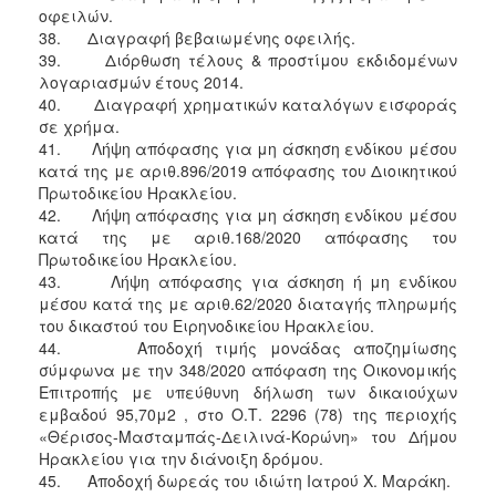
οφειλών.
38. Διαγραφή βεβαιωμένης οφειλής.
39. Διόρθωση τέλους & προστίμου εκδιδομένων
λογαριασμών έτους 2014.
40. Διαγραφή χρηματικών καταλόγων εισφοράς
σε χρήμα.
41. Λήψη απόφασης για μη άσκηση ενδίκου μέσου
κατά της με αριθ.896/2019 απόφασης του Διοικητικού
Πρωτοδικείου Ηρακλείου.
42. Λήψη απόφασης για μη άσκηση ενδίκου μέσου
κατά της με αριθ.168/2020 απόφασης του
Πρωτοδικείου Ηρακλείου.
43. Λήψη απόφασης για άσκηση ή μη ενδίκου
μέσου κατά της με αριθ.62/2020 διαταγής πληρωμής
του δικαστού του Ειρηνοδικείου Ηρακλείου.
44. Αποδοχή τιμής μονάδας αποζημίωσης
σύμφωνα με την 348/2020 απόφαση της Οικονομικής
Επιτροπής με υπεύθυνη δήλωση των δικαιούχων
εμβαδού 95,70μ2 , στο Ο.Τ. 2296 (78) της περιοχής
«Θέρισος-Μασταμπάς-Δειλινά-Κορώνη» του Δήμου
Ηρακλείου για την διάνοιξη δρόμου.
45. Αποδοχή δωρεάς του ιδιώτη Ιατρού Χ. Μαράκη.