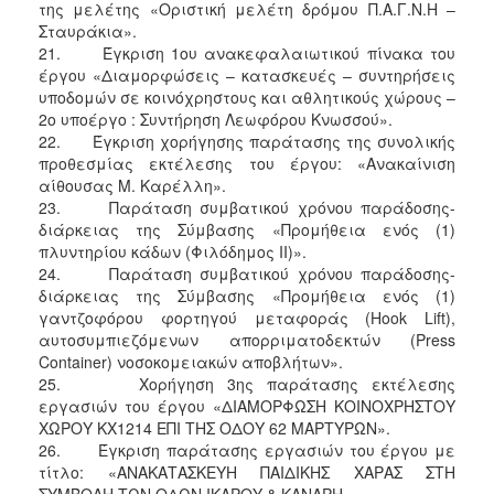
της μελέτης «Οριστική μελέτη δρόμου Π.Α.Γ.Ν.Η –
Σταυράκια».
21. Έγκριση 1ου ανακεφαλαιωτικού πίνακα του
έργου «Διαμορφώσεις – κατασκευές – συντηρήσεις
υποδομών σε κοινόχρηστους και αθλητικούς χώρους –
2ο υποέργο : Συντήρηση Λεωφόρου Κνωσσού».
22. Έγκριση χορήγησης παράτασης της συνολικής
προθεσμίας εκτέλεσης του έργου: «Ανακαίνιση
αίθουσας Μ. Καρέλλη».
23. Παράταση συμβατικού χρόνου παράδοσης-
διάρκειας της Σύμβασης «Προμήθεια ενός (1)
πλυντηρίου κάδων (Φιλόδημος II)».
24. Παράταση συμβατικού χρόνου παράδοσης-
διάρκειας της Σύμβασης «Προμήθεια ενός (1)
γαντζοφόρου φορτηγού μεταφοράς (Ηοοk Lift),
αυτοσυμπιεζόμενων απορριματοδεκτών (Press
Container) νοσοκομειακών αποβλήτων».
25. Χορήγηση 3ης παράτασης εκτέλεσης
εργασιών του έργου «ΔΙΑΜΟΡΦΩΣΗ ΚΟΙΝΟΧΡΗΣΤΟΥ
ΧΩΡΟΥ ΚΧ1214 ΕΠΙ ΤΗΣ ΟΔΟΥ 62 ΜΑΡΤΥΡΩΝ».
26. Έγκριση παράτασης εργασιών του έργου με
τίτλο: «ΑΝΑΚΑΤΑΣΚΕΥΗ ΠΑΙΔΙΚΗΣ ΧΑΡΑΣ ΣΤΗ
ΣΥΜΒΟΛΗ ΤΩΝ ΟΔΩΝ ΙΚΑΡΟΥ & ΚΑΝΑΡΗ».