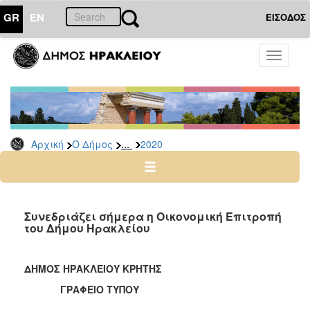
GR
EN
ΕΙΣΟΔΟΣ
Ο
Toggle
ΔΗΜΟΣ
navigati
Δελτία
Τύπου
Αρχείο
...
Αρχική
Ο Δήμος
2020
2026
2025
2024
2023
Συνεδριάζει σήμερα η Οικονομική Επιτροπή
του Δήμου Ηρακλείου
2022
2021
ΔΗΜΟΣ ΗΡΑΚΛΕΙΟΥ ΚΡΗΤΗΣ
2020
ΓΡΑΦΕΙΟ ΤΥΠΟΥ
2019