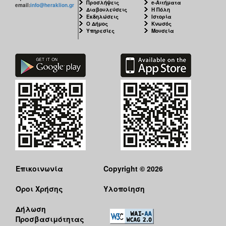
Προσλήψεις
e-Αιτήματα
email:
info@heraklion.gr
Διαβουλεύσεις
Η Πόλη
Εκδηλώσεις
Ιστορία
Ο Δήμος
Κνωσός
Υπηρεσίες
Μουσεία
Επικοινωνία
Copyright © 2026
Όροι Χρήσης
Υλοποίηση
Δήλωση
Προσβασιμότητας