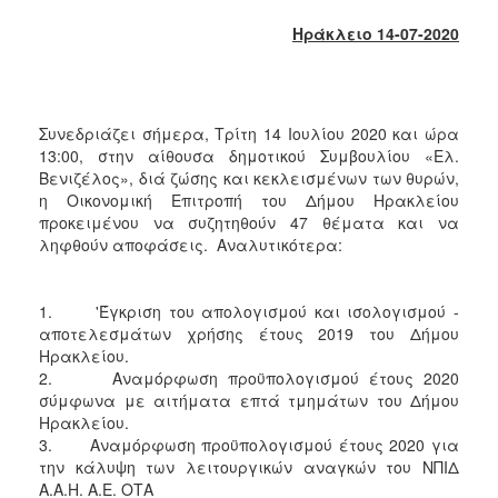
2018
Ηράκλειο 14-07-2020
2017
2016
2015
Συνεδριάζει σήμερα, Τρίτη 14 Ιουλίου 2020 και ώρα
2013
13:00, στην αίθουσα δημοτικού Συμβουλίου «Ελ.
2012
Βενιζέλος», διά ζώσης και κεκλεισμένων των θυρών,
η Οικονομική Επιτροπή του Δήμου Ηρακλείου
2011
προκειμένου να συζητηθούν 47 θέματα και να
2010
ληφθούν αποφάσεις. Αναλυτικότερα:
2006
1. 'Έγκριση του απολογισμού και ισολογισμού -
αποτελεσμάτων χρήσης έτους 2019 του Δήμου
Ηρακλείου.
2. Αναμόρφωση προϋπολογισμού έτους 2020
Ο
ΤΟΠΟΣ
σύμφωνα με αιτήματα επτά τμημάτων του Δήμου
ΜΑΣ
Ηρακλείου.
3. Αναμόρφωση προϋπολογισμού έτους 2020 για
ΠΟΛΙΤΙΣΜΟΣ
την κάλυψη των λειτουργικών αναγκών του ΝΠΙΔ
Α.Α.Η. Α.Ε. ΟΤΑ