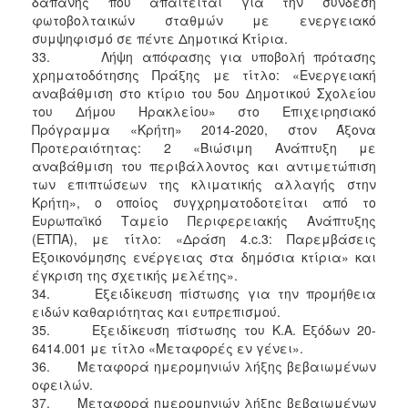
δαπάνης που απαιτείται για την σύνδεση
φωτοβολταικών σταθμών με ενεργειακό
συμψηφισμό σε πέντε Δημοτικά Κτίρια.
33. Λήψη απόφασης για υποβολή πρότασης
χρηματοδότησης Πράξης με τίτλο: «Ενεργειακή
αναβάθμιση στο κτίριο του 5ου Δημοτικού Σχολείου
του Δήμου Ηρακλείου» στο Επιχειρησιακό
Πρόγραμμα «Κρήτη» 2014-2020, στον Άξονα
Προτεραιότητας: 2 «Βιώσιμη Ανάπτυξη με
αναβάθμιση του περιβάλλοντος και αντιμετώπιση
των επιπτώσεων της κλιματικής αλλαγής στην
Κρήτη», ο οποίος συγχρηματοδοτείται από το
Ευρωπαϊκό Ταμείο Περιφερειακής Ανάπτυξης
(ΕΤΠΑ), με τίτλο: «Δράση 4.c.3: Παρεμβάσεις
Εξοικονόμησης ενέργειας στα δημόσια κτίρια» και
έγκριση της σχετικής μελέτης».
34. Εξειδίκευση πίστωσης για την προμήθεια
ειδών καθαριότητας και ευπρεπισμού.
35. Εξειδίκευση πίστωσης του Κ.Α. Εξόδων 20-
6414.001 με τίτλο «Μεταφορές εν γένει».
36. Μεταφορά ημερομηνιών λήξης βεβαιωμένων
οφειλών.
37. Μεταφορά ημερομηνιών λήξης βεβαιωμένων