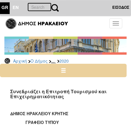
GR
EN
ΕΙΣΟΔΟΣ
Ο
Toggle
ΔΗΜΟΣ
navigati
Δελτία
Τύπου
Αρχείο
...
Αρχική
Ο Δήμος
2020
2026
2025
2024
2023
Συνεδριάζει η Επιτροπή Τουρισμού και
Επιχειρηματικότητας
2022
2021
ΔΗΜΟΣ ΗΡΑΚΛΕΙΟΥ ΚΡΗΤΗΣ
2020
ΓΡΑΦΕΙΟ ΤΥΠΟΥ
2019