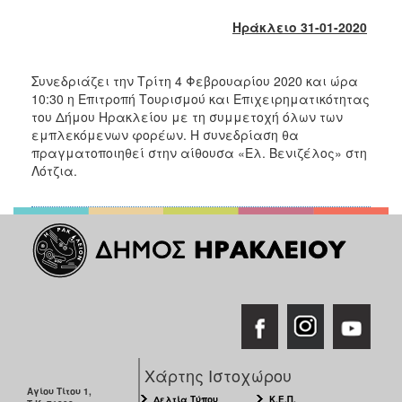
2018
Ηράκλειο 31-01-2020
2017
2016
Συνεδριάζει την Τρίτη 4 Φεβρουαρίου 2020 και ώρα
2015
10:30 η Επιτροπή Τουρισμού και Επιχειρηματικότητας
2013
του Δήμου Ηρακλείου με τη συμμετοχή όλων των
εμπλεκόμενων φορέων. Η συνεδρίαση θα
2012
πραγματοποιηθεί στην αίθουσα «Ελ. Βενιζέλος» στη
2011
Λότζια.
2010
2006
Ο
ΤΟΠΟΣ
ΜΑΣ
Χάρτης Ιστοχώρου
ΠΟΛΙΤΙΣΜΟΣ
Αγίου Τίτου 1,
Δελτία Τύπου
Κ.Ε.Π.