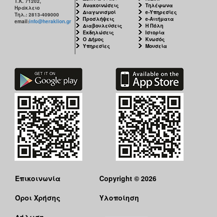
Τ.Κ. 71202,
ΑΝΘΕΚΤΙΚΗ
Ανακοινώσεις
Τηλέφωνα
Ηράκλειο
ΠΟΛΗ
Διαγωνισμοί
e-Υπηρεσίες
Τηλ.: 2813-409000
Προσλήψεις
e-Αιτήματα
email:
info@heraklion.gr
Διαβουλεύσεις
Η Πόλη
Εκδηλώσεις
Ιστορία
Ο Δήμος
Κνωσός
Υπηρεσίες
Μουσεία
Επικοινωνία
Copyright © 2026
Όροι Χρήσης
Υλοποίηση
Δήλωση