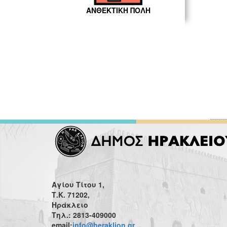
ΑΝΘΕΚΤΙΚΗ ΠΟΛΗ
Αγίου Τίτου 1,
Τ.Κ. 71202,
Ηράκλειο
Τηλ.: 2813-409000
email:
info@heraklion.gr