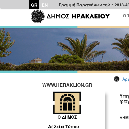
GR
EN
Γραμμή Παραπόνων τηλ : 2813-4
Ο 
Αρχ
WWW.HERAKLION.GR
Υπη
φαγ
Ο ΔΗΜΟΣ
ΔΗΜ
ΓΡ
Δελτία Τύπου