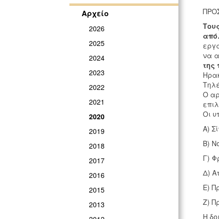
ΠΡΟ
Αρχείο
Του
2026
απόλ
2025
εργά
να α
2024
της 
2023
Ηρακ
Τηλέ
2022
Ο α
2021
επιλ
Οι υ
2020
Α) Σ
2019
Β) Ν
2018
Γ) Φ
2017
Δ) Α
2016
Ε) Π
2015
Ζ) Π
2013
Η δο