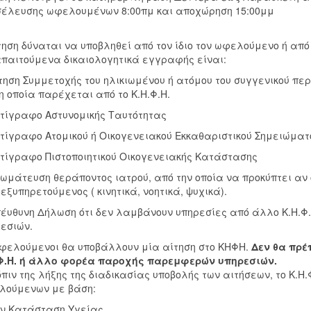
έλευσης ωφελουμένων 8:00πμ και αποχώρηση 15:00μμ
τηση δύναται να υποβληθεί από τον ίδιο τον ωφελούμενο ή από
παιτούμενα δικαιολογητικά εγγραφής είναι:
ίτηση Συμμετοχής του ηλικιωμένου ή ατόμου του συγγενικού π
 η οποία παρέχεται από το Κ.Η.Φ.Η.
ντίγραφο Αστυνομικής Ταυτότητας
ντίγραφο Ατομικού ή Οικογενειακού Εκκαθαριστικού Σημειώματ
ντίγραφο Πιστοποιητικού Οικογενειακής Κατάστασης
νωμάτευση θεράποντος ιατρού, από την οποία να προκύπτει αν
εξυπηρετούμενος ( κινητικά, νοητικά, ψυχικά).
πέυθυνη Δήλωση ότι δεν λαμβάνουν υπηρεσίες από άλλο Κ.Η.
εσιών.
φελούμενοι θα υποβάλλουν μία αίτηση στο ΚΗΦΗ.
Δεν θα πρέ
.Φ.Η. ή άλλο φορέα παροχής παρεμφερών υπηρεσιών.
πιν της λήξης της διαδικασίας υποβολής των αιτήσεων, το Κ.Η.
λούμενων με βάση:
ην Κατάσταση Υγείας