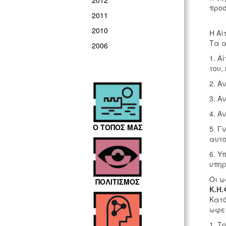
2012
προσ
2011
2010
Η Αί
Τα α
2006
1. Α
του,
2. Α
3. Α
4. Α
Ο ΤΟΠΟΣ ΜΑΣ
5. Γ
αυτο
6. Υ
υπηρ
Οι ω
ΠΟΛΙΤΙΣΜΟΣ
Κ.Η
Κατό
ωφε
1. Τ