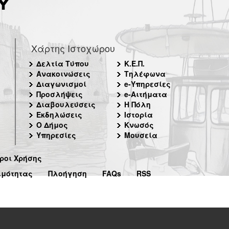
Χάρτης Ιστοχώρου
Δελτία Τύπου
Κ.Ε.Π.
Ανακοινώσεις
Τηλέφωνα
Διαγωνισμοί
e-Υπηρεσίες
Προσλήψεις
e-Αιτήματα
Διαβουλεύσεις
Η Πόλη
Εκδηλώσεις
Ιστορία
Ο Δήμος
Κνωσός
Υπηρεσίες
Μουσεία
ροι Χρήσης
ιμότητας
Πλοήγηση
FAQs
RSS