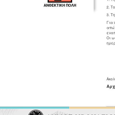
ΑΝΘΕΚΤΙΚΗ ΠΟΛΗ
2. Τ
3. Τ
Για 
απώλ
εναπ
Οι ω
ημερ
Ακολ
Αρχ