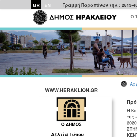
GR
EN
Γραμμή Παραπόνων τηλ : 2813-4
Ο 
Αρχ
WWW.HERAKLION.GR
Πρό
Η Κο
της 
202
Ο ΔΗΜΟΣ
ΣΤΗ
Δελτία Τύπου
ΚΕΝ