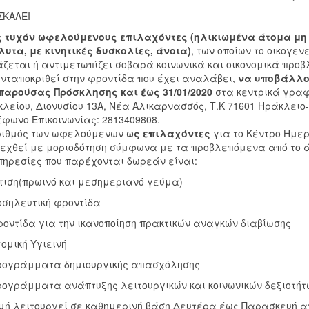
ΣΚΑΛΕΙ
ς τυχόν ωφελούμενους επιλαχόντες (ηλικιωμένα άτομα μη
υτα, με κινητικές δυσκολίες, άνοια)
, των οποίων το οικογεν
ζεται ή αντιμετωπίζει σοβαρά κοινωνικά και οικονομικά προ
νταποκριθεί στην φροντίδα που έχει αναλάβει,
να υποβάλλου
παρούσας Πρόσκλησης και έως 31/01/2020
στα κεντρικά γραφ
λείου, Διονυσίου 13Α, Νέα Αλικαρνασσός, Τ.Κ 71601 Ηράκλειο-Κ
φωνο Επικοινωνίας: 2813409808.
ριθμός των ωφελούμενων
ως επιλαχόντες
για το Κέντρο Ημε
εχθεί με μοριοδότηση σύμφωνα με τα προβλεπόμενα από το
πηρεσίες που παρέχονται δωρεάν είναι:
ίτιση(πρωινό και μεσημεριανό γεύμα)
οσηλευτική φροντίδα
ροντίδα για την ικανοποίηση πρακτικών αναγκών διαβίωσης
τομική Υγιεινή
ρογράμματα δημιουργικής απασχόλησης
ρογράμματα ανάπτυξης λειτουργικών και κοινωνικών δεξιοτήτ
μή λειτουργεί σε καθημερινή βάση Δευτέρα έως Παρασκευή από 