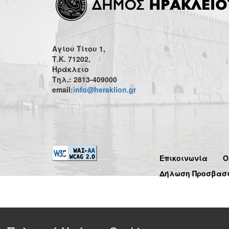
Αγίου Τίτου 1,
Τ.Κ. 71202,
Ηράκλειο
Τηλ.: 2813-409000
email:
info@heraklion.gr
Επικοινωνία
Ό
Δήλωση Προσβασ