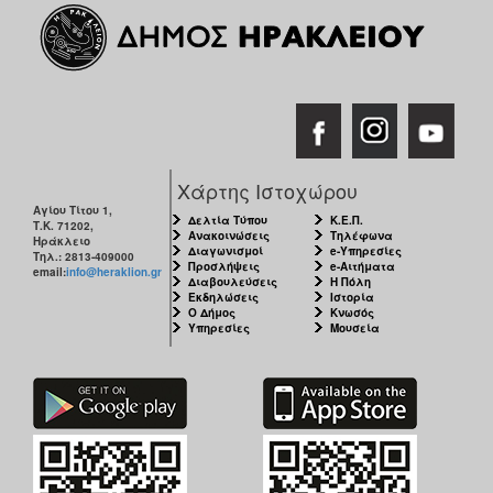
ΑΝΘΕΚΤΙΚΗ
ΠΟΛΗ
Χάρτης Ιστοχώρου
Αγίου Τίτου 1,
Δελτία Τύπου
Κ.Ε.Π.
Τ.Κ. 71202,
Ανακοινώσεις
Τηλέφωνα
Ηράκλειο
Διαγωνισμοί
e-Υπηρεσίες
Τηλ.: 2813-409000
Προσλήψεις
e-Αιτήματα
email:
info@heraklion.gr
Διαβουλεύσεις
Η Πόλη
Εκδηλώσεις
Ιστορία
Ο Δήμος
Κνωσός
Υπηρεσίες
Μουσεία