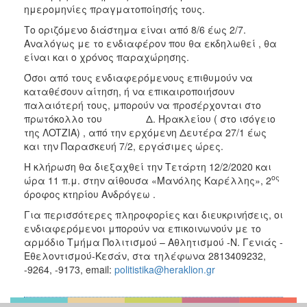
2018
ημερομηνίες πραγματοποίησής τους.
2017
Το οριζόμενο διάστημα είναι από 8/6 έως 2/7.
2016
Αναλόγως με το ενδιαφέρον που θα εκδηλωθεί , θα
είναι και ο χρόνος παραχώρησης.
2015
Όσοι από τους ενδιαφερόμενους επιθυμούν να
2013
καταθέσουν αίτηση, ή να επικαιροποιήσουν
2012
παλαιότερή τους, μπορούν να προσέρχονται στο
πρωτόκολλο του Δ. Ηρακλείου ( στο ισόγειο
2011
της ΛOTZIA) , από την ερχόμενη Δευτέρα 27/1 έως
2010
και την Παρασκευή 7/2, εργάσιμες ώρες.
2006
Η κλήρωση θα διεξαχθεί την Τετάρτη 12/2/2020 και
ος
ώρα 11 π.μ. στην αίθουσα «Μανόλης Καρέλλης», 2
όροφος κτηρίου Ανδρόγεω .
Για περισσότερες πληροφορίες και διευκρινήσεις, οι
ενδιαφερόμενοι μπορούν να επικοινωνούν με το
Ο
αρμόδιο Τμήμα Πολιτισμού – Αθλητισμού -Ν. Γενιάς -
ΤΟΠΟΣ
ΜΑΣ
Εθελοντισμού-Κεσάν, στα τηλέφωνα 2813409232,
-9264, -9173, email:
politistika@heraklion.gr
ΠΟΛΙΤΙΣΜΟΣ