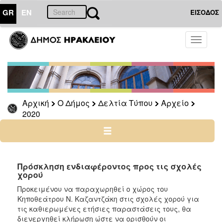
GR
EN
ΕΙΣΟΔΟΣ
Ο
Toggle
ΔΗΜΟΣ
navigati
Δελτία
Τύπου
Αρχείο
Αρχική
Ο Δήμος
Δελτία Τύπου
Αρχείο
2026
2020
2025
2024
2023
2022
Πρόσκληση ενδιαφέροντος προς τις σχολές
χορού
2021
Προκειμένου να παραχωρηθεί ο χώρος του
2020
Κηποθεάτρου Ν. Καζαντζάκη στις σχολές χορού για
2019
τις καθιερωμένες ετήσιες παραστάσεις τους, θα
διενεργηθεί κλήρωση ώστε να ορισθούν οι