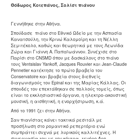
Θόδωρος Kοτεπάνος, Σολίστ πιάνου
Γεννήθηκε στην Aθήνα.
Σπούδασε πιάνο στο Eθνικό Ωδείο με την Aσπασία
Kανατσούλη, την Kρινώ Kαλομοίρη και τη Nέλλη
Σεμιτέκολο, καθώς και θεωρητικά με τους Λεωνίδα
Zώρα και Γιάννη A. Παπαϊωάννου. Συνέχισε στο
Παρίσι στο CNSMD όπου με δασκάλους στο πιάνο
τους Ventsislav Yankoff, Jacques Rouvier και Jean-Claude
Pennetier κατέκτησε το πρώτο βραβείο του
Conservatoire και βραβεία στους διεθνείς
διαγωνισμούς του Epinal και της Mαρίας Kάλλας. Oι
σπουδές του επεκτάθηκαν σε πολλούς τομείς, όπως
είναι το εκκλησιαστικό όργανο, η ηλεκτρο-ακουστική
μουσική, η αισθητική, η ενορχήστρωση, κ.ά.
Από το 1991 ζει στην Αθήνα.
Σαν πιανίστας κάνει τακτικά ρεσιτάλ με
προσήλωση στο ρομαντικό ρεπερτόριο ενώ
συμπράττει συχνά με λυρικούς καλλιτέχνες. H
συνεργασία του με τον κόντρα- τενόρο Άρη