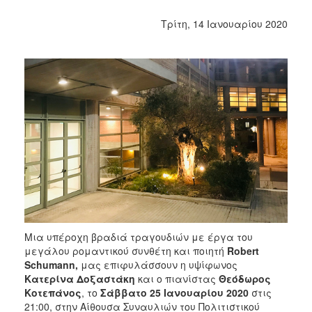
2018
2017
Τρίτη, 14 Ιανουαρίου 2020
2016
2015
2013
2012
2011
2010
2006
Μια υπέροχη βραδιά τραγουδιών με έργα του
Ο
ΤΟΠΟΣ
μεγάλου ρομαντικού συνθέτη και ποιητή
Robert
ΜΑΣ
Schumann
,
μας επιφυλάσσουν η υψίφωνος
Κατερίνα Δοξαστάκη
και ο πιανίστας
Θεόδωρος
ΠΟΛΙΤΙΣΜΟΣ
Κοτεπάνος
, το
Σάββατο 25 Ιανουαρίου 2020
στις
21:00, στην Αίθουσα Συναυλιών του Πολιτιστικού