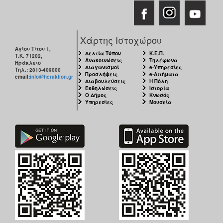
Χάρτης Ιστοχώρου
Αγίου Τίτου 1,
Δελτία Τύπου
Κ.Ε.Π.
Τ.Κ. 71202,
Ανακοινώσεις
Τηλέφωνα
Ηράκλειο
Διαγωνισμοί
e-Υπηρεσίες
Τηλ.: 2813-409000
Προσλήψεις
e-Αιτήματα
email:
info@heraklion.gr
Διαβουλεύσεις
Η Πόλη
Εκδηλώσεις
Ιστορία
Ο Δήμος
Κνωσός
Υπηρεσίες
Μουσεία