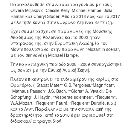
Παρακολούθησε σεμινάρια τραγουδιού με τους
Olivera Miljakovic, Clessie Kelly, Michael Hampe, Julia
Hamari και Cheryl Studer. Απο το 2013 εως και το 2017
μελέτησε κοντά στην υψίφωνο Λεβίνια Κέπετζη.
Έχει συμμετάσχει σε παραγωγές της Μουσικής
Ακαδημίας της Κολωνίας και το 2002 ήταν
υπότροφος της, στην Ευρωπαϊκή Ακαδημία του
Μοντεπουλτσιάνο, στην παραγωγή “Μozart in scena”,
με τον σκηνοθέτη Μichael Hampe.
Την καλλιτεχνική περίοδο 2008 - 2009 συνεργάστηκε
ως σολίστ με την Εθνική Λυρική Σκηνή.
Πλέον επικεντρώνει το ενδιαφέρον της κυρίως στο
Ορατόριο, (''Stabat Mater'' G.B.Pergolesi,"Μagnificat'',
''Mathäus Passion'' J.S. Bach, '''Gloria'' A. Vivaldi,''Die
Schöpfung'' J. Haydn, ''Vesperae solennes'', ''Requiem'',
W.A.Mozart, "Requiem" Fauré, "Requiem" Duruflé, κ.α.)
και το Λιντ. Παράλληλα με την συναυλιακή της
δραστηριότητα, από το 2016 έχει αφιερωθεί στη
διδασκαλία τραγουδιού.