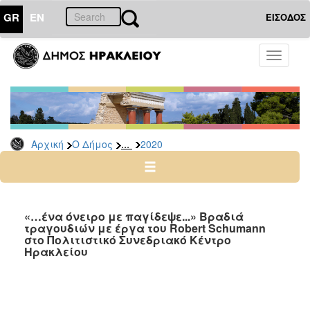
GR
EN
ΕΙΣΟΔΟΣ
Ο
Toggle
ΔΗΜΟΣ
navigati
Δελτία
Τύπου
Αρχείο
...
Αρχική
Ο Δήμος
2020
2026
2025
2024
2023
«…ένα όνειρο με παγίδεψε...» Βραδιά
τραγουδιών με έργα του Robert Schumann
2022
στο Πολιτιστικό Συνεδριακό Κέντρο
2021
Ηρακλείου
2020
2019