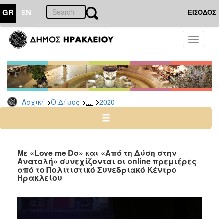
GR
EN
ΕΙΣΟΔΟΣ
Ο
Toggle
ΔΗΜΟΣ
navigati
Δελτία
Τύπου
Αρχείο
...
Αρχική
Ο Δήμος
2020
2026
2025
2024
2023
Με «Love me Do» και «Από τη Δύση στην
Ανατολή» συνεχίζονται οι online πρεμιέρες
2022
από το Πολιτιστικό Συνεδριακό Κέντρο
2021
Ηρακλείου
2020
2019