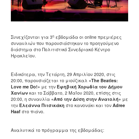
ΑΝΘΕΚΤΙΚΗ
ΠΟΛΗ
η
Συνεχίζονται για 3
εβδομάδα οι online πρεμιέρες
συναυλιών που παρουσιάστηκαν το προηγούμενο
διάστημα στο Πολιτιστικό Συνεδριακό Κέντρο
Ηρακλείου.
Ειδικότερα, την Τετάρτη, 29 Απριλίου 2020, στις
20:00, παρουσιάζεται το μιούζικαλ
«
The
Beatles
:
Love
me
Do
!»
με την
Εφηβική Χορωδία του Δήμου
Χανίων
και το Σάββατο, 2 Μαΐου 2020, επίσης στις
20:00, η συναυλία
«Από την Δύση στην Ανατολή»
με
την
Ελεάννα Πιτσικάκη
στο κανονάκι και τον
Adree
Haaf
στο πιάνο.
Αναλυτικά το πρόγραμμα της εβδομάδας: