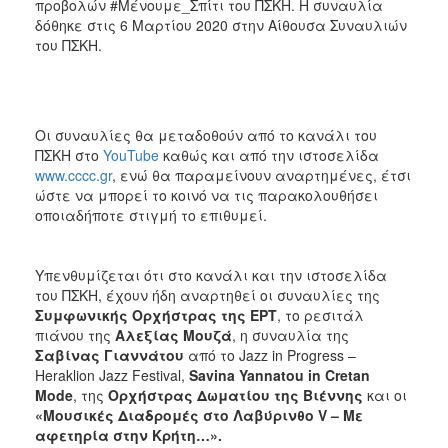
προβολών #Μένουμε_Σπίτι του ΠΣΚΗ. Η συναυλία
δόθηκε στις 6 Μαρτίου 2020 στην Αίθουσα Συναυλιών
του ΠΣΚΗ.
Οι συναυλίες θα μεταδοθούν από το κανάλι του
ΠΣΚΗ στο
YouTube
καθώς και από την ιστοσελίδα
www.cccc.gr
, ενώ θα παραμείνουν αναρτημένες, έτσι
ώστε να μπορεί το κοινό να τις παρακολουθήσει
οποιαδήποτε στιγμή το επιθυμεί.
Υπενθυμίζεται ότι στο κανάλι και την ιστοσελίδα
του ΠΣΚΗ, έχουν ήδη αναρτηθεί οι συναυλίες της
Συμφωνικής Ορχήστρας της ΕΡΤ
, το ρεσιτάλ
πιάνου της
Αλεξίας Μουζά
, η συναυλία της
Σαβίνας Γιαννάτου
από το Jazz in Progress –
Heraklion Jazz Festival,
Savina
Yannatou
in
Cretan
Mode
, της
Ορχήστρας Δωματίου της Βιέννης
και οι
«Μουσικές Διαδρομές στο Λαβύρινθο
V
– Με
αφετηρία στην Κρήτη…».