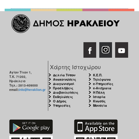
Χάρτης Ιστοχώρου
Αγίου Τίτου 1,
Δελτία Τύπου
Κ.Ε.Π.
Τ.Κ. 71202,
Ανακοινώσεις
Τηλέφωνα
Ηράκλειο
Διαγωνισμοί
e-Υπηρεσίες
Τηλ.: 2813-409000
Προσλήψεις
e-Αιτήματα
email:
info@heraklion.gr
Διαβουλεύσεις
Η Πόλη
Εκδηλώσεις
Ιστορία
Ο Δήμος
Κνωσός
Υπηρεσίες
Μουσεία