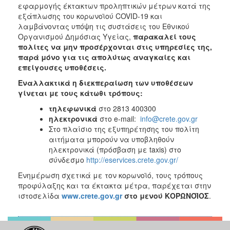
2018
εφαρμογής έκτακτων προληπτικών μέτρων κατά της
εξάπλωσης του κορωνοϊού COVID-19 και
2017
λαμβάνοντας υπόψη τις συστάσεις του Εθνικού
2016
Οργανισμού Δημόσιας Υγείας,
παρακαλεί τους
πολίτες να μην προσέρχονται στις υπηρεσίες της,
2015
παρά μόνο για τις απολύτως αναγκαίες και
2013
επείγουσες υποθέσεις.
2012
Εναλλακτικά η διεκπεραίωση των υποθέσεων
γίνεται με τους κάτωθι τρόπους:
2011
τηλεφωνικά
στο 2813 400300
2010
ηλεκτρονικά
στο e-mail:
info@crete.gov.gr
2006
Στο πλαίσιο της εξυπηρέτησης του πολίτη
αιτήματα μπορούν να υποβληθούν
ηλεκτρονικά (πρόσβαση με taxis) στο
σύνδεσμο
http://eservices.crete.gov.gr/
Ο
Ενημέρωση σχετικά με τον κορωνοϊό, τους τρόπους
ΤΟΠΟΣ
προφύλαξης και τα έκτακτα μέτρα, παρέχεται στην
ΜΑΣ
ιστοσελίδα
www
.
crete
.
gov
.
gr
στο μενού ΚΟΡΩΝΟΪΟΣ
.
ΠΟΛΙΤΙΣΜΟΣ