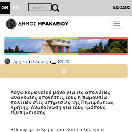
GR
EN
ΕΙΣΟΔΟΣ
Ο
Toggle
ΔΗΜΟΣ
navigati
Δελτία
Τύπου
Αρχείο
...
Αρχική
Ο Δήμος
2020
2026
2025
2024
2023
Λόγω κορωνοϊού μόνο για τις απολύτως
αναγκαίες υποθέσεις τους η παρουσία
2022
πολιτών στις υπηρεσίες της Περιφέρειας
2021
Κρήτης. Ανακοίνωση για τους τρόπους
εξυπηρέτησης
2020
2019
Η Περιφέρεια Κρήτης στο πλαίσιο λήψης και