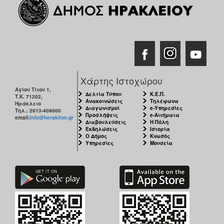
ΑΝΘΕΚΤΙΚΗ
ΠΟΛΗ
Χάρτης Ιστοχώρου
Αγίου Τίτου 1,
Δελτία Τύπου
Κ.Ε.Π.
Τ.Κ. 71202,
Ανακοινώσεις
Τηλέφωνα
Ηράκλειο
Διαγωνισμοί
e-Υπηρεσίες
Τηλ.: 2813-409000
Προσλήψεις
e-Αιτήματα
email:
info@heraklion.gr
Διαβουλεύσεις
Η Πόλη
Εκδηλώσεις
Ιστορία
Ο Δήμος
Κνωσός
Υπηρεσίες
Μουσεία