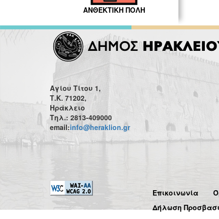
ΑΝΘΕΚΤΙΚΗ ΠΟΛΗ
Αγίου Τίτου 1,
Τ.Κ. 71202,
Ηράκλειο
Τηλ.: 2813-409000
email:
info@heraklion.gr
Επικοινωνία
Ό
Δήλωση Προσβασ