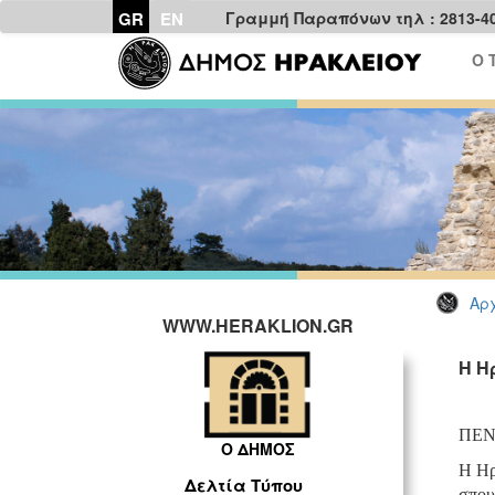
GR
EN
Γραμμή Παραπόνων τηλ : 2813-4
Ο 
Αρχ
WWW.HERAKLION.GR
Η Η
ΠΕΝ
Ο ΔΗΜΟΣ
Η Ηρ
Δελτία Τύπου
σπου