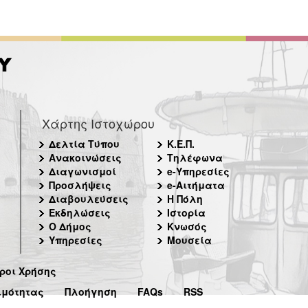
Χάρτης Ιστοχώρου
Δελτία Τύπου
Κ.Ε.Π.
Ανακοινώσεις
Τηλέφωνα
Διαγωνισμοί
e-Υπηρεσίες
Προσλήψεις
e-Αιτήματα
Διαβουλεύσεις
Η Πόλη
Εκδηλώσεις
Ιστορία
Ο Δήμος
Κνωσός
Υπηρεσίες
Μουσεία
ροι Χρήσης
ιμότητας
Πλοήγηση
FAQs
RSS