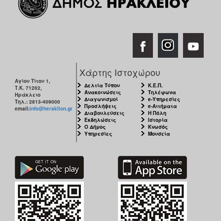
Χάρτης Ιστοχώρου
Αγίου Τίτου 1,
Δελτία Τύπου
Κ.Ε.Π.
Τ.Κ. 71202,
Ανακοινώσεις
Τηλέφωνα
Ηράκλειο
Διαγωνισμοί
e-Υπηρεσίες
Τηλ.: 2813-409000
Προσλήψεις
e-Αιτήματα
email:
info@heraklion.gr
Διαβουλεύσεις
Η Πόλη
Εκδηλώσεις
Ιστορία
Ο Δήμος
Κνωσός
Υπηρεσίες
Μουσεία