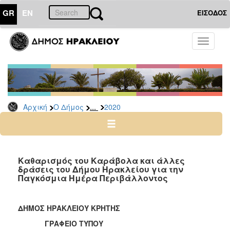
GR
EN
ΕΙΣΟΔΟΣ
Ο
Toggle
ΔΗΜΟΣ
navigati
Δελτία
Τύπου
Αρχείο
...
Αρχική
Ο Δήμος
2020
2026
2025
2024
2023
Καθαρισμός του Καράβολα και άλλες
δράσεις του Δήμου Ηρακλείου για την
2022
Παγκόσμια Ημέρα Περιβάλλοντος
2021
2020
ΔΗΜΟΣ ΗΡΑΚΛΕΙΟΥ ΚΡΗΤΗΣ
2019
ΓΡΑΦΕΙΟ ΤΥΠΟΥ