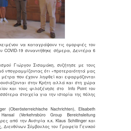
κειμένου να καταγράψουν τις ομορφιές του
ου COVID-19 συναντήθηκε σήμερα, Δευτέρα 6
σμού Γιώργου Σισαμάκη, συζήτησε με τους
σμό υπογραμμίζοντας ότι «προτεραιότητά μας
 μέτρα που έχουν ληφθεί και εφαρμόζονται
ουσιάζονται στην Κρήτη αλλά και στη χώρα
ίου και τους φιλοξένησε στο Info Point του
σσότερα στοιχεία για την ιστορία της πόλης
 (Oberösterreichische Nachrichten), Elisabeth
ansal (Verkehrsbüro Group Bereichsleitung
ρες από την Αυστρία κ.κ. Klaus Schillinger και
ς, Διευθύνων Σύμβουλος του Γραφείο Γενικού