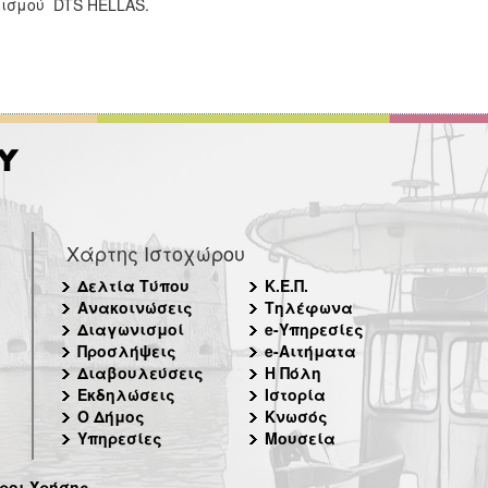
ισμού DTS HELLAS.
Χάρτης Ιστοχώρου
Δελτία Τύπου
Κ.Ε.Π.
Ανακοινώσεις
Τηλέφωνα
Διαγωνισμοί
e-Υπηρεσίες
Προσλήψεις
e-Αιτήματα
Διαβουλεύσεις
Η Πόλη
Εκδηλώσεις
Ιστορία
Ο Δήμος
Κνωσός
Υπηρεσίες
Μουσεία
ροι Χρήσης