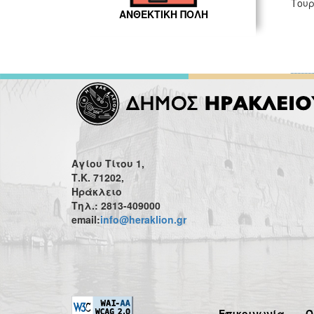
Τουρ
ΑΝΘΕΚΤΙΚΗ ΠΟΛΗ
Αγίου Τίτου 1,
Τ.Κ. 71202,
Ηράκλειο
Τηλ.: 2813-409000
email:
info@heraklion.gr
Επικοινωνία
Ό