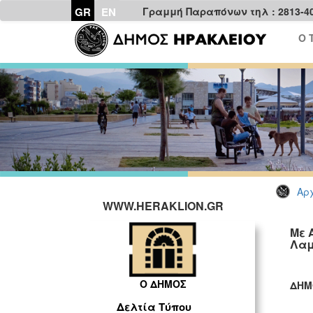
GR
EN
Γραμμή Παραπόνων τηλ : 2813-4
Ο 
Αρχ
WWW.HERAKLION.GR
Με 
Λαμ
Ο ΔΗΜΟΣ
ΔΗΜ
ΓΡ
Δελτία Τύπου