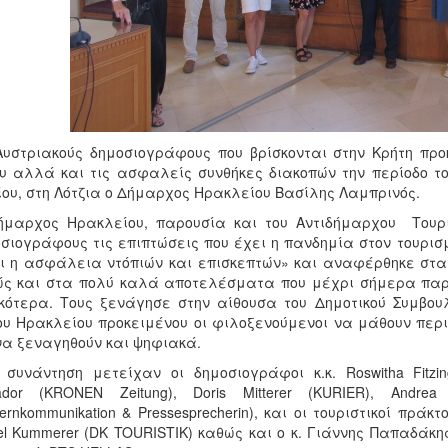
υστριακούς δημοσιογράφους που βρίσκονται στην Κρήτη προ
υ αλλά και τις ασφαλείς συνθήκες διακοπών την περίοδο τ
ίου, στη Λότζια ο Δήμαρχος Ηρακλείου Βασίλης Λαμπρινός.
ήμαρχος Ηρακλείου, παρουσία και του Αντιδήμαρχου Τουρι
σιογράφους τις επιπτώσεις που έχει η πανδημία στον τουρι
ι η ασφάλεια ντόπιών και επισκεπτών» και αναφέρθηκε στα
ς και στα πολύ καλά αποτελέσματα που μέχρι σήμερα παρ
κότερα. Τους ξενάγησε στην αίθουσα του Δημοτικού Συμβουλ
υ Ηρακλείου προκειμένου οι φιλοξενούμενοι να μάθουν περι
να ξεναγηθούν και ψηφιακά.
 συνάντηση μετείχαν οι δημοσιογράφοι κ.κ. Roswitha Fitzinger
ador (KRONEN Zeitung), Doris Mitterer (KURIER), Andrea H
ernkommunikation & Pressesprecherin), και οι τουριστικοί πράκτο
el Kummerer (DK TOURISTIK) καθώς και ο κ. Γιάννης Παπαδάκη