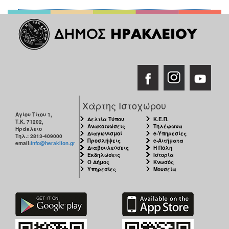
Χάρτης Ιστοχώρου
Αγίου Τίτου 1,
Δελτία Τύπου
Κ.Ε.Π.
Τ.Κ. 71202,
Ανακοινώσεις
Τηλέφωνα
Ηράκλειο
Διαγωνισμοί
e-Υπηρεσίες
Τηλ.: 2813-409000
Προσλήψεις
e-Αιτήματα
email:
info@heraklion.gr
Διαβουλεύσεις
Η Πόλη
Εκδηλώσεις
Ιστορία
Ο Δήμος
Κνωσός
Υπηρεσίες
Μουσεία