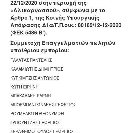
2018
22/12/2020 στην περιοχή της
«Αλικαρνασσού», σύμφωνα με το
2017
Άρθρο 1, της Κοινής Υπουργικής
2016
Απόφασης Δ1α/Γ.Π.οικ.: 80189/12-12-2020
2015
(ΦΕΚ 5486 Β’).
2013
Συμμετοχή Επαγγελματιών πωλητών
2012
υπαίθριου εμπορίου:
2011
ΓΑΛΑΤΑΣ ΠΑΝΤΕΛΗΣ
2010
ΚΑΛΑΜΙΩΤΗΣ ΔΗΜΗΤΡΙΟΣ
2006
ΚΥΡΚΙΜΤΖΗΣ ΑΝΤΩΝΙΟΣ
ΚΩΤΗ ΕΙΡΗΝΗ
ΜΠΑΚΑΛΑΚΗ ΕΛΕΝΗ
Ο
ΜΠΟΡΜΠΑΝΤΩΝΑΚΗΣ ΓΕΩΡΓΙΟΣ
ΤΟΠΟΣ
ΜΑΣ
ΡΟΥΜΕΛΙΩΤΗ ΘΕΟΝΥΜΦΗ
ΣΑΠΟΥΝΤΖΗΣ ΓΕΩΡΓΙΟΣ
ΠΟΛΙΤΙΣΜΟΣ
ΣΕΡΑΦΕΙΜΟΠΟΥΛΟΣ ΓΕΩΡΓΙΟΣ