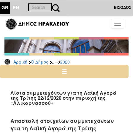
GR
EN
ΕΙΣΟΔΟΣ
Ο
Toggle
ΔΗΜΟΣ
navigati
Δελτία
Τύπου
Αρχείο
...
Αρχική
Ο Δήμος
2020
2026
2025
2024
2023
Λίστα συμμετεχόντων για τη Λαϊκή Αγορά
της Τρίτης 22/12/2020 στην περιοχή της
2022
«Αλικαρνασσού»
2021
2020
Αποστολή στοιχείων συμμετεχόντων
2019
για τη Λαϊκή Αγορά της Τρίτης