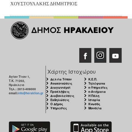
ΧΟΥΣΤΟΥΛΑΚΗΣ ΔΗΜΗΤΡΙΟΣ
Χάρτης Ιστοχώρου
Αγίου Τίτου 1,
Δελτία Τύπου
Κ.Ε.Π.
Τ.Κ. 71202,
Ανακοινώσεις
Τηλέφωνα
Ηράκλειο
Διαγωνισμοί
e-Υπηρεσίες
Τηλ.: 2813-409000
Προσλήψεις
e-Αιτήματα
email:
info@heraklion.gr
Διαβουλεύσεις
Η Πόλη
Εκδηλώσεις
Ιστορία
Ο Δήμος
Κνωσός
Υπηρεσίες
Μουσεία