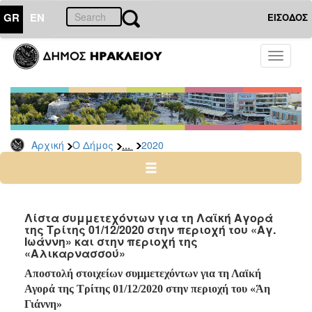
GR
EN
ΕΙΣΟΔΟΣ
Ο
Toggle
ΔΗΜΟΣ
navigati
Δελτία
Τύπου
Αρχείο
...
Αρχική
Ο Δήμος
2020
2026
2025
2024
2023
Λίστα συμμετεχόντων για τη Λαϊκή Αγορά
της Τρίτης 01/12/2020 στην περιοχή του «Αγ.
2022
Ιωάννη» και στην περιοχή της
2021
«Αλικαρνασσού»
2020
Αποστολή στοιχείων συμμετεχόντων για τη Λαϊκή
Αγορά της Τρίτης 01/12/2020 στην περιοχή του «Άη
2019
Γιάννη»