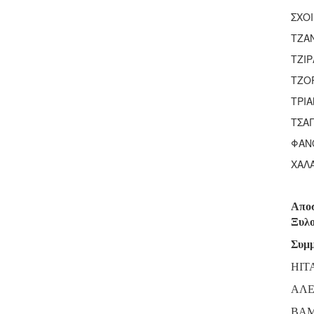
ΣΧΟ
ΤΖΑ
ΤΖΙΡ
ΤΖΟ
ΤΡΙ
ΤΣΑΓ
ΦΑΝ
ΧΑΛ
Αποσ
Ξυλ
Συμμ
HIT
ΑΛΕ
ΒΑ