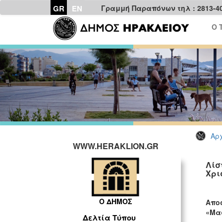
GR
EN
Γραμμή Παραπόνων τηλ : 2813-4
Ο 
Αρχ
WWW.HERAKLION.GR
Λίσ
Χρι
Ο ΔΗΜΟΣ
Αποσ
«Μα
Δελτία Τύπου