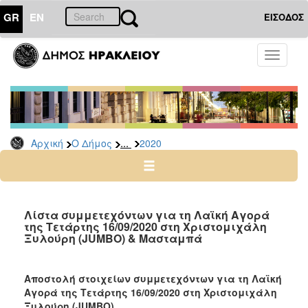
GR
EN
ΕΙΣΟΔΟΣ
Ο
Toggle
ΔΗΜΟΣ
navigati
Δελτία
Τύπου
Αρχείο
...
Αρχική
Ο Δήμος
2020
2026
2025
2024
2023
Λίστα συμμετεχόντων για τη Λαϊκή Αγορά
της Τετάρτης 16/09/2020 στη Χριστομιχάλη
2022
Ξυλούρη (JUMBO) & Μασταμπά
2021
2020
Αποστολή στοιχείων συμμετεχόντων για τη Λαϊκή
2019
Αγορά της Τετάρτης 16/09/2020 στη Χριστομιχάλη
Ξυλούρη (JUMBO).