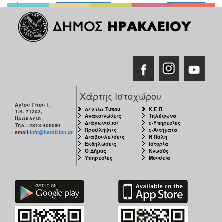
Χάρτης Ιστοχώρου
Αγίου Τίτου 1,
Δελτία Τύπου
Κ.Ε.Π.
Τ.Κ. 71202,
Ανακοινώσεις
Τηλέφωνα
Ηράκλειο
Διαγωνισμοί
e-Υπηρεσίες
Τηλ.: 2813-409000
Προσλήψεις
e-Αιτήματα
email:
info@heraklion.gr
Διαβουλεύσεις
Η Πόλη
Εκδηλώσεις
Ιστορία
Ο Δήμος
Κνωσός
Υπηρεσίες
Μουσεία