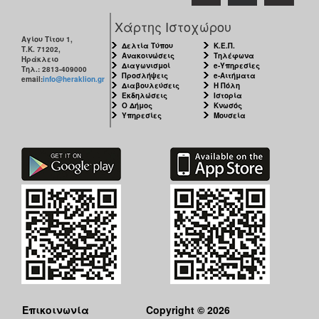
ΑΝΘΕΚΤΙΚΗ
ΠΟΛΗ
Χάρτης Ιστοχώρου
Αγίου Τίτου 1,
Δελτία Τύπου
Κ.Ε.Π.
Τ.Κ. 71202,
Ανακοινώσεις
Τηλέφωνα
Ηράκλειο
Διαγωνισμοί
e-Υπηρεσίες
Τηλ.: 2813-409000
Προσλήψεις
e-Αιτήματα
email:
info@heraklion.gr
Διαβουλεύσεις
Η Πόλη
Εκδηλώσεις
Ιστορία
Ο Δήμος
Κνωσός
Υπηρεσίες
Μουσεία
Επικοινωνία
Copyright © 2026