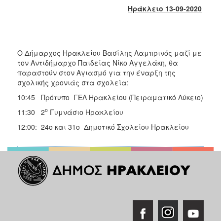
2018
Ηράκλειο 13-09-2020
2017
2016
2015
O Δήμαρχος Ηρακλείου Βασίλης Λαμπρινός μαζί με
2013
τον Αντιδήμαρχο Παιδείας Νίκο Αγγελάκη, θα
παραστούν στον Αγιασμό για την έναρξη της
2012
σχολικής χρονιάς στα σχολεία:
2011
10:45 Πρότυπο ΓΕΛ Ηρακλείου (Πειραματικό Λύκειο)
2010
ο
11:30 2
Γυμνάσιο Ηρακλείου
2006
12:00: 24ο και 31ο Δημοτικό Σχολείου Ηρακλείου
Ο
ΤΟΠΟΣ
ΜΑΣ
ΠΟΛΙΤΙΣΜΟΣ