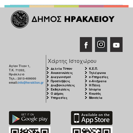
ΑΝΘΕΚΤΙΚΗ
ΠΟΛΗ
Χάρτης Ιστοχώρου
Αγίου Τίτου 1,
Δελτία Τύπου
Κ.Ε.Π.
Τ.Κ. 71202,
Ανακοινώσεις
Τηλέφωνα
Ηράκλειο
Διαγωνισμοί
e-Υπηρεσίες
Τηλ.: 2813-409000
Προσλήψεις
e-Αιτήματα
email:
info@heraklion.gr
Διαβουλεύσεις
Η Πόλη
Εκδηλώσεις
Ιστορία
Ο Δήμος
Κνωσός
Υπηρεσίες
Μουσεία