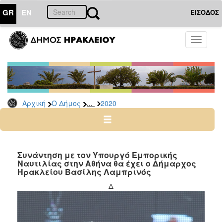
GR
EN
ΕΙΣΟΔΟΣ
Ο
Toggle
ΔΗΜΟΣ
navigati
Δελτία
Τύπου
Αρχείο
...
Αρχική
Ο Δήμος
2020
2026
2025
2024
2023
Συνάντηση με τον Υπουργό Εμπορικής
Ναυτιλίας στην Αθήνα θα έχει ο Δήμαρχος
2022
Ηρακλείου Βασίλης Λαμπρινός
2021
Δ
2020
2019