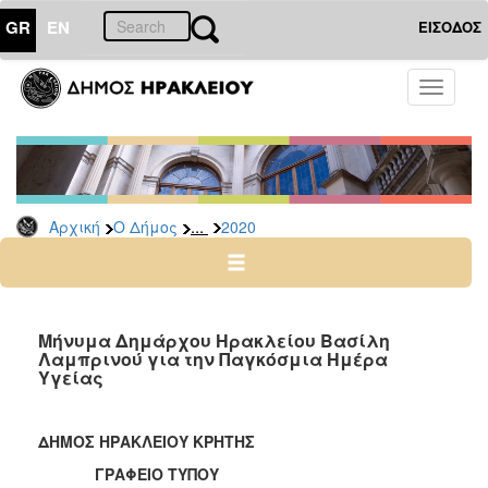
GR
EN
ΕΙΣΟΔΟΣ
Ο
Toggle
ΔΗΜΟΣ
navigati
Δελτία
Τύπου
Αρχείο
...
Αρχική
Ο Δήμος
2020
2026
2025
2024
2023
Μήνυμα Δημάρχου Ηρακλείου Βασίλη
Λαμπρινού για την Παγκόσμια Ημέρα
2022
Υγείας
2021
2020
ΔΗΜΟΣ ΗΡΑΚΛΕΙΟΥ ΚΡΗΤΗΣ
2019
ΓΡΑΦΕΙΟ ΤΥΠΟΥ