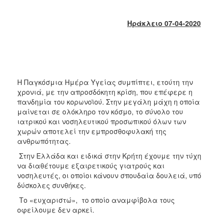
2018
2017
Ηράκλειο 07-04-2020
2016
2015
2013
2012
Η Παγκόσμια Ημέρα Υγείας συμπίπτει, ετούτη την
2011
χρονιά, με την απροσδόκητη κρίση, που επέφερε η
πανδημία του κορωνοϊού. Στην μεγάλη μάχη η οποία
2010
μαίνεται σε ολόκληρο τον κόσμο, το σύνολο του
2006
ιατρικού και νοσηλευτικού προσωπικού όλων των
χωρών αποτελεί την εμπροσθοφυλακή της
ανθρωπότητας.
Στην Ελλάδα και ειδικά στην Κρήτη έχουμε την τύχη
να διαθέτουμε εξαιρετικούς γιατρούς και
Ο
ΤΟΠΟΣ
νοσηλευτές, οι οποίοι κάνουν σπουδαία δουλειά, υπό
ΜΑΣ
δύσκολες συνθήκες.
Το «ευχαριστώ», το οποίο αναμφίβολα τους
ΠΟΛΙΤΙΣΜΟΣ
οφείλουμε δεν αρκεί.