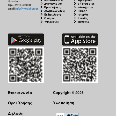
Ηράκλειο
Διαγωνισμοί
e-Υπηρεσίες
Τηλ.: 2813-409000
Προσλήψεις
e-Αιτήματα
email:
info@heraklion.gr
Διαβουλεύσεις
Η Πόλη
Εκδηλώσεις
Ιστορία
Ο Δήμος
Κνωσός
Υπηρεσίες
Μουσεία
Επικοινωνία
Copyright © 2026
Όροι Χρήσης
Υλοποίηση
Δήλωση