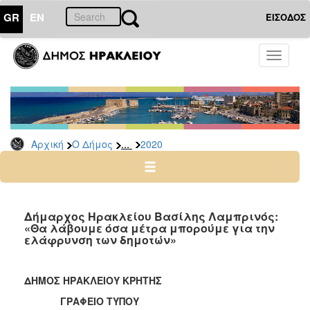
GR
EN
ΕΙΣΟΔΟΣ
Ο
Toggle
ΔΗΜΟΣ
navigati
Δελτία
Τύπου
Αρχείο
...
Αρχική
Ο Δήμος
2020
2026
2025
2024
2023
Δήμαρχος Ηρακλείου Βασίλης Λαμπρινός:
«Θα λάβουμε όσα μέτρα μπορούμε για την
2022
ελάφρυνση των δημοτών»
2021
2020
ΔΗΜΟΣ ΗΡΑΚΛΕΙΟΥ ΚΡΗΤΗΣ
2019
ΓΡΑΦΕΙΟ ΤΥΠΟΥ