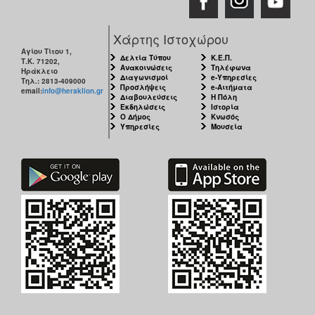
Χάρτης Ιστοχώρου
Αγίου Τίτου 1,
Δελτία Τύπου
Κ.Ε.Π.
Τ.Κ. 71202,
Ανακοινώσεις
Τηλέφωνα
Ηράκλειο
Διαγωνισμοί
e-Υπηρεσίες
Τηλ.: 2813-409000
Προσλήψεις
e-Αιτήματα
email:
info@heraklion.gr
Διαβουλεύσεις
Η Πόλη
Εκδηλώσεις
Ιστορία
Ο Δήμος
Κνωσός
Υπηρεσίες
Μουσεία