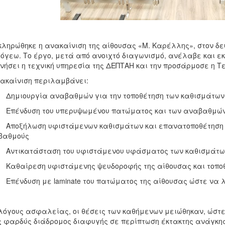
ληρώθηκε η ανακαίνιση της αίθουσας «Μ. Καρέλλης», στον δεύτ
όγεω. Το έργο, μετά από ανοιχτό διαγωνισμό, ανέλαβε και ε
νήσει η τεχνική υπηρεσία της ΔΕΠΤΑΗ και την προσάρμοσε η Τ
ακαίνιση περιλαμβάνει:
μιουργία αναβαθμών για την τοποθέτηση των καθισμάτων ώ
πένδυση του υπερυψωμένου πατώματος και των αναβαθμών 
οξήλωση υφιστάμενων καθισμάτων και επανατοποθέτηση το
βαθμούς
ντικατάσταση του υφιστάμενου υφάσματος των καθισμάτων 
αθαίρεση υφιστάμενης ψευδοροφής της αίθουσας και τοποθ
ένδυση με laminate του πατώματος της αίθουσας ώστε να λ
λόγους ασφαλείας, οι θέσεις των καθήμενων μειώθηκαν, ώστε
 φαρδύς διάδρομος διαφυγής σε περίπτωση έκτακτης ανάγκης