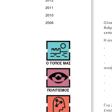
2012
2011
2010
Ολοκ
2006
Ανδρ
εκπο
Η αν
- Δη
- Ε
- Απ
Ο ΤΟΠΟΣ ΜΑΣ
ανα
- Α
- Κ
- Επ
ΠΟΛΙΤΙΣΜΟΣ
Για 
ένας