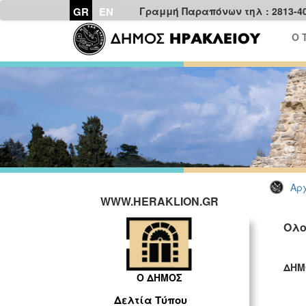
GR
EN
Γραμμή Παραπόνων τηλ : 2813-4
Ο 
Αρχ
WWW.HERAKLION.GR
Ολο
ΔΗΜ
Ο ΔΗΜΟΣ
ΓΡ
Δελτία Τύπου