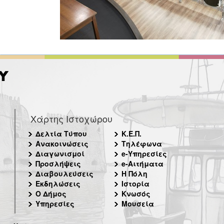
Χάρτης Ιστοχώρου
Δελτία Τύπου
Κ.Ε.Π.
Ανακοινώσεις
Τηλέφωνα
Διαγωνισμοί
e-Υπηρεσίες
Προσλήψεις
e-Αιτήματα
Διαβουλεύσεις
Η Πόλη
Εκδηλώσεις
Ιστορία
Ο Δήμος
Κνωσός
Υπηρεσίες
Μουσεία