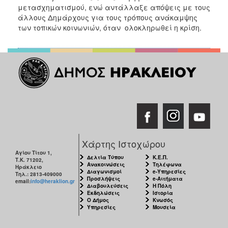
μετασχηματισμού, ενώ αντάλλαξε απόψεις με τους
άλλους Δημάρχους για τους τρόπους ανάκαμψης
των τοπικών κοινωνιών, όταν ολοκληρωθεί η κρίση.
Χάρτης Ιστοχώρου
Αγίου Τίτου 1,
Δελτία Τύπου
Κ.Ε.Π.
Τ.Κ. 71202,
Ανακοινώσεις
Τηλέφωνα
Ηράκλειο
Διαγωνισμοί
e-Υπηρεσίες
Τηλ.: 2813-409000
Προσλήψεις
e-Αιτήματα
email:
info@heraklion.gr
Διαβουλεύσεις
Η Πόλη
Εκδηλώσεις
Ιστορία
Ο Δήμος
Κνωσός
Υπηρεσίες
Μουσεία