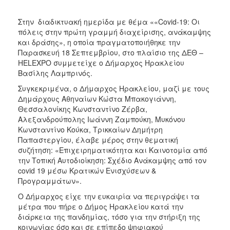
ΑΝΘΕΚΤΙΚΗ
ΠΟΛΗ
Στην διαδικτυακή ημερίδα με θέμα ««Covid-19: Οι
πόλεις στην πρώτη γραμμή διαχείρισης, ανάκαμψης
και δράσης», η οποία πραγματοποιήθηκε την
Παρασκευή 18 Σεπτεμβρίου, στο πλαίσιο της ΔΕΘ –
HELEXPO συμμετείχε ο Δήμαρχος Ηρακλείου
Βασίλης Λαμπρινός.
Συγκεκριμένα, ο Δήμαρχος Ηρακλείου, μαζί με τους
Δημάρχους Αθηναίων Κώστα Μπακογιάννη,
Θεσσαλονίκης Κωνσταντίνο Ζέρβα,
Αλεξανδρούπολης Ιωάννη Ζαμπούκη, Μυκόνου
Κωνσταντίνο Κούκα, Τρικκαίων Δημήτρη
Παπαστεργίου, έλαβε μέρος στην θεματική
συζήτηση: «Επιχειρηματικότητα και Καινοτομία από
την Τοπική Αυτοδιοίκηση: Σχέδιο Ανάκαμψης από τον
covid 19 μέσω Κρατικών Ενισχύσεων &
Προγραμμάτων».
Ο Δήμαρχος είχε την ευκαιρία να περιγράψει τα
μέτρα που πήρε ο Δήμος Ηρακλείου κατά την
διάρκεια της πανδημίας, τόσο για την στήριξη της
κοινωνίας όσο και σε επίπεδο ψηφιακού