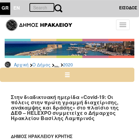
GR
EN
ΕΙΣΟΔΟΣ
Ο
Toggle
ΔΗΜΟΣ
navigati
Δελτία
Τύπου
Αρχείο
...
Αρχική
Ο Δήμος
2020
2026
2025
2024
2023
Στην διαδικτυακή ημερίδα «Covid-19: Οι
πόλεις στην πρώτη γραμμή διαχείρισης,
2022
ανάκαμψης και δράσης» στο πλαίσιο της
2021
ΔΕΘ – HELEXPO συμμετείχε ο Δήμαρχος
Ηρακλείου Βασίλης Λαμπρινός
2020
2019
ΔΗΜΟΣ ΗΡΑΚΛΕΙΟΥ ΚΡΗΤΗΣ