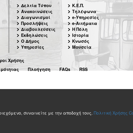
Δελτία Τύπου
Κ.Ε.Π.
Ανακοινώσεις
Τηλέφωνα
Διαγωνισμοί
e-Υπηρεσίες
Προσλήψεις
e-Αιτήματα
Διαβουλεύσεις
Η Πόλη
Εκδηλώσεις
Ιστορία
Ο Δήμος
Κνωσός
Υπηρεσίες
Μουσεία
ροι Χρήσης
ιμότητας
Πλοήγηση
FAQs
RSS
περιεχόμενο, συναινείτε με την αποδοχή τους.
Πολιτική Χρήσης C