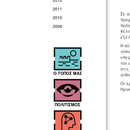
2012
2011
Σε α
2010
προχ
πρόε
2006
θέλη
εξέλ
Η σύ
τοπο
υπερ
του 
στις
Ο ΤΟΠΟΣ ΜΑΣ
αίθο
Οι ε
Ηρακ
ΠΟΛΙΤΙΣΜΟΣ