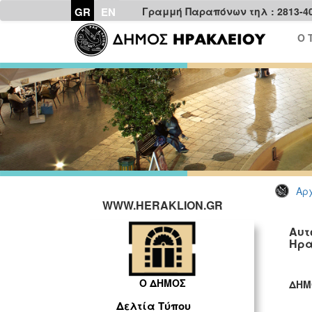
GR
EN
Γραμμή Παραπόνων τηλ : 2813-4
Ο 
Αρχ
WWW.HERAKLION.GR
Αυτ
Ηρα
Ο ΔΗΜΟΣ
ΔΗΜ
ΓΡ
Δελτία Τύπου