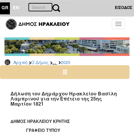
GR
EN
ΕΙΣΟΔΟΣ
Ο
Toggle
ΔΗΜΟΣ
navigati
Δελτία
Τύπου
Αρχείο
...
Αρχική
Ο Δήμος
2020
2026
2025
2024
2023
Δήλωση του Δημάρχου Ηρακλείου Βασίλη
Λαμπρινού για την Επέτειο της 25ης
2022
Μαρτίου 1821
2021
2020
ΔΗΜΟΣ ΗΡΑΚΛΕΙΟΥ ΚΡΗΤΗΣ
2019
ΓΡΑΦΕΙΟ ΤΥΠΟΥ