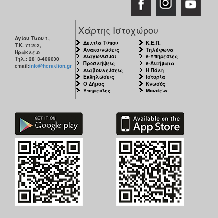
Χάρτης Ιστοχώρου
Αγίου Τίτου 1,
Δελτία Τύπου
Κ.Ε.Π.
Τ.Κ. 71202,
Ανακοινώσεις
Τηλέφωνα
Ηράκλειο
Διαγωνισμοί
e-Υπηρεσίες
Τηλ.: 2813-409000
Προσλήψεις
e-Αιτήματα
email:
info@heraklion.gr
Διαβουλεύσεις
Η Πόλη
Εκδηλώσεις
Ιστορία
Ο Δήμος
Κνωσός
Υπηρεσίες
Μουσεία