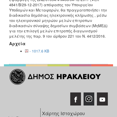
2018
4841/Β/29-12-2017) απόφασης του Υπουργείου
2017
Υποδομών και Μεταφορών, θα πραγματοποιήσει την
διαδικασία δημόσιας ηλεκτρονικής κλήρωσης , μέσω
2016
του ηλεκτρονικού μητρώου μελών επιτροπων
2015
διαδικασιών σύναψης δημοσίων συμβάσεων (ΜηΜΕΔ)
για την επιλογή μελών επιτροπής διαγωνισμού
2013
μελέτης της παρ. 9 του άρθρου 221 του Ν. 4412/2016.
2012
Αρχεία
2011
- 1017.6 KB
2010
2006
Ο
ΤΟΠΟΣ
ΜΑΣ
ΠΟΛΙΤΙΣΜΟΣ
Χάρτης Ιστοχώρου