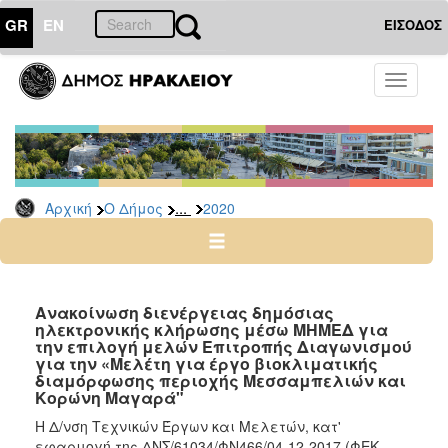
GR
EN
ΕΙΣΟΔΟΣ
Ο
Toggle
ΔΗΜΟΣ
navigati
Δελτία
Τύπου
Αρχείο
...
Αρχική
Ο Δήμος
2020
2026
2025
2024
2023
Ανακοίνωση διενέργειας δημόσιας
ηλεκτρονικής κλήρωσης μέσω ΜΗΜΕΔ για
2022
την επιλογή μελών Επιτροπής Διαγωνισμού
2021
για την «Μελέτη για έργο βιοκλιματικής
διαμόρφωσης περιοχής Μεσσαμπελιών και
2020
Κορώνη Μαγαρά"
2019
Η Δ/νση Τεχνικών Έργων και Μελετών, κατ'
εφαρμογή της ΔΝΣ/61034/ΦΝ466/04-12-2017 (ΦΕΚ