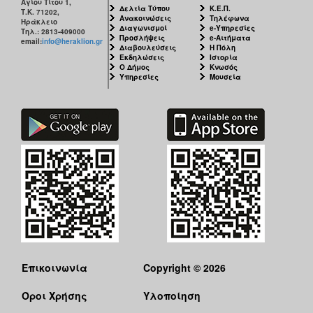
Αγίου Τίτου 1,
ΑΝΘΕΚΤΙΚΗ
Δελτία Τύπου
Κ.Ε.Π.
Τ.Κ. 71202,
ΠΟΛΗ
Ανακοινώσεις
Τηλέφωνα
Ηράκλειο
Διαγωνισμοί
e-Υπηρεσίες
Τηλ.: 2813-409000
Προσλήψεις
e-Αιτήματα
email:
info@heraklion.gr
Διαβουλεύσεις
Η Πόλη
Εκδηλώσεις
Ιστορία
Ο Δήμος
Κνωσός
Υπηρεσίες
Μουσεία
Επικοινωνία
Copyright © 2026
Όροι Χρήσης
Υλοποίηση