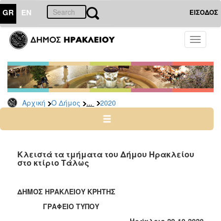
GR
EN
ΕΙΣΟΔΟΣ
Ο
Toggle
ΔΗΜΟΣ
navigati
Δελτία
Τύπου
Αρχείο
...
Αρχική
Ο Δήμος
2020
2026
2025
2024
2023
Κλειστά τα τμήματα του Δήμου Ηρακλείου
στο κτίριο Τάλως
2022
2021
ΔΗΜΟΣ ΗΡΑΚΛΕΙΟΥ ΚΡΗΤΗΣ
2020
ΓΡΑΦΕΙΟ ΤΥΠΟΥ
2019
Ηράκλειο 29-10-2020