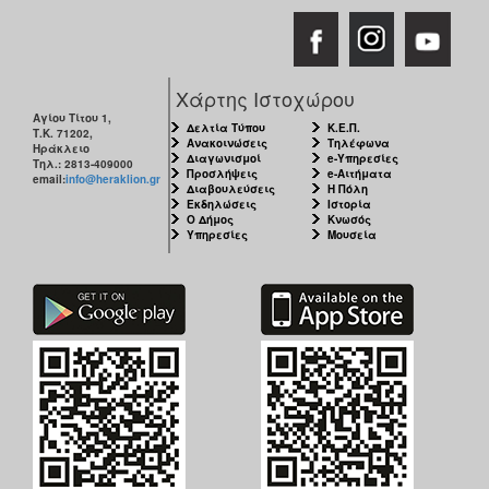
ΑΝΘΕΚΤΙΚΗ
ΠΟΛΗ
Χάρτης Ιστοχώρου
Αγίου Τίτου 1,
Δελτία Τύπου
Κ.Ε.Π.
Τ.Κ. 71202,
Ανακοινώσεις
Τηλέφωνα
Ηράκλειο
Διαγωνισμοί
e-Υπηρεσίες
Τηλ.: 2813-409000
Προσλήψεις
e-Αιτήματα
email:
info@heraklion.gr
Διαβουλεύσεις
Η Πόλη
Εκδηλώσεις
Ιστορία
Ο Δήμος
Κνωσός
Υπηρεσίες
Μουσεία