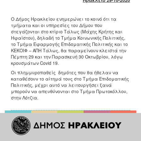
2018
2017
Ο Δήμος Ηρακλείου ενημερώνει το κοινό ότι τα
2016
τμήματα και οι υπηρεσίες του Δήμου που
2015
στεγάζονται στο κτίριο Τάλως (Μάχης Κρήτης και
Ηφαίστου), δηλαδή το Τμήμα Κοινωνικής Πολιτικής,
2013
το Τμήμα Εφαρμογής Επιδοματικής Πολιτικής και το
2012
ΚΕΚΟΙΦ – ΑΠΗ Τάλως, θα παραμείνουν κλειστά την
Πέμπτη 29 και την Παρασκευή 30 Οκτωβρίου, λόγω
2011
κρουσμάτων Covid 19.
2010
Οι πλημμυροπαθείς δημότες που θα ήθελαν να
2006
καταθέσουν το αίτημά τους στο Τμήμα Επιδοματικής
Πολιτικής, μέχρι αυτό να λειτουργήσει ξανά
μπορούν να απευθύνονται στο Τμήμα Πρωτοκόλλου,
στην Λότζια.
Ο
ΤΟΠΟΣ
ΜΑΣ
ΠΟΛΙΤΙΣΜΟΣ