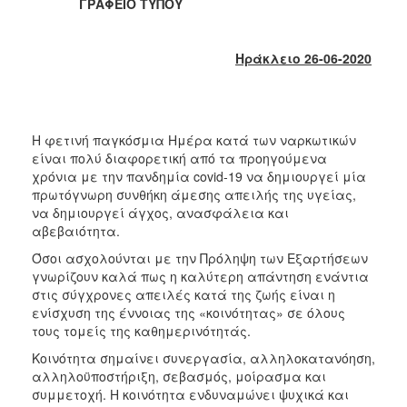
2018
ΓΡΑΦΕΙΟ ΤΥΠΟΥ
2017
2016
Ηράκλειο 26-06-2020
2015
2013
2012
Η φετινή παγκόσμια Ημέρα κατά των ναρκωτικών
είναι πολύ διαφορετική από τα προηγούμενα
2011
χρόνια με την πανδημία covid-19 να δημιουργεί μία
2010
πρωτόγνωρη συνθήκη άμεσης απειλής της υγείας,
να δημιουργεί άγχος, ανασφάλεια και
2006
αβεβαιότητα.
Όσοι ασχολούνται με την Πρόληψη των Εξαρτήσεων
γνωρίζουν καλά πως η καλύτερη απάντηση ενάντια
στις σύγχρονες απειλές κατά της ζωής είναι η
Ο
ενίσχυση της έννοιας της «κοινότητας» σε όλους
ΤΟΠΟΣ
τους τομείς της καθημερινότητάς.
ΜΑΣ
Κοινότητα σημαίνει συνεργασία, αλληλοκατανόηση,
αλληλοϋποστήριξη, σεβασμός, μοίρασμα και
ΠΟΛΙΤΙΣΜΟΣ
συμμετοχή. Η κοινότητα ενδυναμώνει ψυχικά και