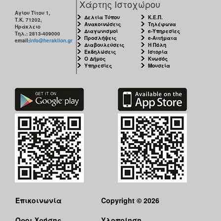
Χάρτης Ιστοχώρου
Αγίου Τίτου 1,
Δελτία Τύπου
Κ.Ε.Π.
Τ.Κ. 71202,
Ανακοινώσεις
Τηλέφωνα
Ηράκλειο
Διαγωνισμοί
e-Υπηρεσίες
Τηλ.: 2813-409000
Προσλήψεις
e-Αιτήματα
email:
info@heraklion.gr
Διαβουλεύσεις
Η Πόλη
Εκδηλώσεις
Ιστορία
Ο Δήμος
Κνωσός
Υπηρεσίες
Μουσεία
Επικοινωνία
Copyright © 2026
Όροι Χρήσης
Υλοποίηση