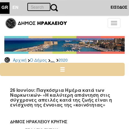
GR
EN
ΕΙΣΟΔΟΣ
Ο
Toggle
ΔΗΜΟΣ
navigati
Δελτία
Τύπου
Αρχείο
...
Αρχική
Ο Δήμος
2020
2026
2025
2024
2023
26 Ιουνίου: Παγκόσμια Ημέρα κατά των
Ναρκωτικών- «Η καλύτερη απάντηση στις
2022
σύγχρονες απειλές κατά της ζωής είναι η
2021
ενίσχυση της έννοιας της «κοινότητας»
2020
2019
ΔΗΜΟΣ ΗΡΑΚΛΕΙΟΥ ΚΡΗΤΗΣ