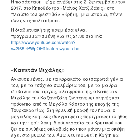
H παράσταση είχε ανέβει στις 2 Σεπτεμβρίου του
ΑΝΘΕΚΤΙΚΗ
2017, στο Κηποθέατρο «Μάνος Χατζιδάκις» στο
ΠΟΛΗ
πλαίσιο του φεστιβάλ «Κρήτη, μια ιστορία, πέντε
συν ένας πολιτισμοί».
Η διαδικτυακή της πρεμιέρα είναι
προγραμματισμένη για τις 21.30 στο link:
https://www.youtube.com/watch?
v=2t65IrPWpOE&feature=youtu.be
«Καπετάν Μιχάλης»
Αγκουσεμένος, με τα κορακάτα κατσαρωτά γένια
του, με τα τσόχινα σαλβάρια του, με τα μαύρα
στιβάνια του, αργός, αλαφροπάτης, ο Καπετάν
Μιχάλης του Καζαντζάκη ζωντανεύει σκηνές και
πρόσωπα από το Μεγάλο Κάστρο της εποχής της
Τουρκοκρατίας. Στη θρυλική μορφή του ήρωα, ο
μεγάλος κρητικός συγγραφέας περιγράφει το ήθος
και την περίπλοκη ιδιοσυγκρασία του Κρητικού που
ζει σε συνθήκες σκλαβιάς και που μόνον μια σκέψη
έχει στο μυαλό του. Άμα λευτερωθεί η Κρήτη θα