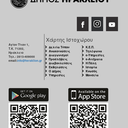
Χάρτης Ιστοχώρου
Αγίου Τίτου 1,
Δελτία Τύπου
Κ.Ε.Π.
Τ.Κ. 71202,
Ανακοινώσεις
Τηλέφωνα
Ηράκλειο
Διαγωνισμοί
e-Υπηρεσίες
Τηλ.: 2813-409000
Προσλήψεις
e-Αιτήματα
email:
info@heraklion.gr
Διαβουλεύσεις
Η Πόλη
Εκδηλώσεις
Ιστορία
Ο Δήμος
Κνωσός
Υπηρεσίες
Μουσεία