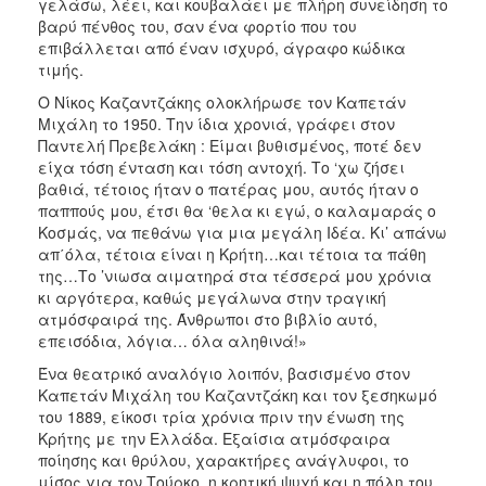
γελάσω, λέει, και κουβαλάει με πλήρη συνείδηση το
βαρύ πένθος του, σαν ένα φορτίο που του
επιβάλλεται από έναν ισχυρό, άγραφο κώδικα
τιμής.
Ο Νίκος Καζαντζάκης ολοκλήρωσε τον Καπετάν
Μιχάλη το 1950. Την ίδια χρονιά, γράφει στον
Παντελή Πρεβελάκη : Είμαι βυθισμένος, ποτέ δεν
είχα τόση ένταση και τόση αντοχή. Το ‘χω ζήσει
βαθιά, τέτοιος ήταν ο πατέρας μου, αυτός ήταν ο
παππούς μου, έτσι θα ‘θελα κι εγώ, ο καλαμαράς ο
Κοσμάς, να πεθάνω για μια μεγάλη Ιδέα. Κι’ απάνω
απ΄όλα, τέτοια είναι η Κρήτη…και τέτοια τα πάθη
της…Το ’νιωσα αιματηρά στα τέσσερά μου χρόνια
κι αργότερα, καθώς μεγάλωνα στην τραγική
ατμόσφαιρά της. Άνθρωποι στο βιβλίο αυτό,
επεισόδια, λόγια… όλα αληθινά!»
Ένα θεατρικό αναλόγιο λοιπόν, βασισμένο στον
Καπετάν Μιχάλη του Καζαντζάκη και τον ξεσηκωμό
του 1889, είκοσι τρία χρόνια πριν την ένωση της
Κρήτης με την Ελλάδα. Εξαίσια ατμόσφαιρα
ποίησης και θρύλου, χαρακτήρες ανάγλυφοι, το
μίσος για τον Τούρκο, η κρητική ψυχή και η πόλη του