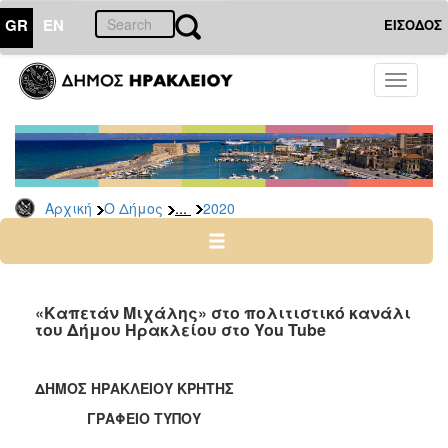
GR
EN
ΕΙΣΟΔΟΣ
Ο
Toggle
ΔΗΜΟΣ
navigati
Δελτία
Τύπου
Αρχείο
...
Αρχική
Ο Δήμος
2020
2026
2025
2024
2023
«Καπετάν Μιχάλης» στο πολιτιστικό κανάλι
του Δήμου Ηρακλείου στο You Tube
2022
2021
ΔΗΜΟΣ ΗΡΑΚΛΕΙΟΥ ΚΡΗΤΗΣ
2020
ΓΡΑΦΕΙΟ ΤΥΠΟΥ
2019