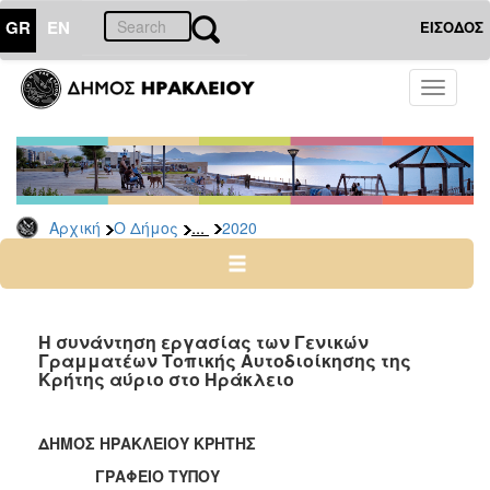
GR
EN
ΕΙΣΟΔΟΣ
Ο
Toggle
ΔΗΜΟΣ
navigati
Δελτία
Τύπου
Αρχείο
...
Αρχική
Ο Δήμος
2020
2026
2025
2024
2023
Η συνάντηση εργασίας των Γενικών
Γραμματέων Τοπικής Αυτοδιοίκησης της
2022
Κρήτης αύριο στο Ηράκλειο
2021
2020
ΔΗΜΟΣ ΗΡΑΚΛΕΙΟΥ ΚΡΗΤΗΣ
2019
ΓΡΑΦΕΙΟ ΤΥΠΟΥ