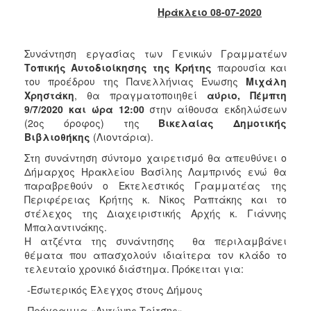
2018
Ηράκλειο 08-07-2020
2017
2016
Συνάντηση εργασίας των Γενικών Γραμματέων
2015
Τοπικής Αυτοδιοίκησης
της Κρήτης
παρουσία και
του προέδρου της Πανελλήνιας Ένωσης
Μιχάλη
2013
Χρηστάκη
, θα πραγματοποιηθεί
αύριο, Πέμπτη
2012
9/7/2020 και ώρα
12:00
στην αίθουσα εκδηλώσεων
(2ος όροφος) της
Βικελαίας Δημοτικής
2011
Βιβλιοθήκης
(Λιοντάρια).
2010
Στη συνάντηση σύντομο χαιρετισμό θα απευθύνει ο
2006
Δήμαρχος Ηρακλείου Βασίλης Λαμπρινός ενώ θα
παραβρεθούν ο Εκτελεστικός Γραμματέας της
Περιφέρειας Κρήτης κ. Νίκος Ραπτάκης και το
στέλεχος της Διαχειριστικής Αρχής κ. Γιάννης
Μπαλαντινάκης.
Ο
Η ατζέντα της συνάντησης θα περιλαμβάνει
ΤΟΠΟΣ
θέματα που απασχολούν ιδιαίτερα τον κλάδο το
ΜΑΣ
τελευταίο χρονικό διάστημα. Πρόκειται για:
ΠΟΛΙΤΙΣΜΟΣ
-Εσωτερικός Έλεγχος στους Δήμους
-Πρόγραμμα «Αντώνης Τρίτσης»