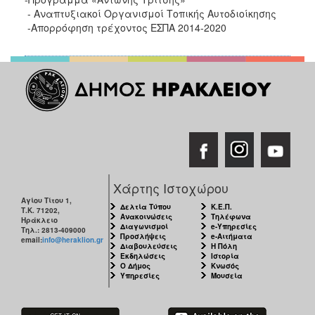
ΑΝΘΕΚΤΙΚΗ
- Αναπτυξιακοί Οργανισμοί Τοπικής Αυτοδιοίκησης
ΠΟΛΗ
-Απορρόφηση τρέχοντος ΕΣΠΑ 2014-2020
Χάρτης Ιστοχώρου
Αγίου Τίτου 1,
Δελτία Τύπου
Κ.Ε.Π.
Τ.Κ. 71202,
Ανακοινώσεις
Τηλέφωνα
Ηράκλειο
Διαγωνισμοί
e-Υπηρεσίες
Τηλ.: 2813-409000
Προσλήψεις
e-Αιτήματα
email:
info@heraklion.gr
Διαβουλεύσεις
Η Πόλη
Εκδηλώσεις
Ιστορία
Ο Δήμος
Κνωσός
Υπηρεσίες
Μουσεία