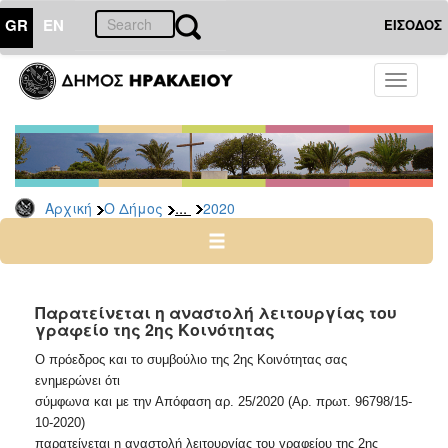
GR
EN
ΕΙΣΟΔΟΣ
Ο
Toggle
ΔΗΜΟΣ
navigati
Δελτία
Τύπου
Αρχείο
...
Αρχική
Ο Δήμος
2020
2026
2025
2024
2023
Παρατείνεται η αναστολή λειτουργίας του
γραφείο της 2ης Κοινότητας
2022
2021
Ο πρόεδρος και το συμβούλιο της 2ης Κοινότητας σας
ενημερώνει ότι
2020
σύμφωνα και με την Απόφαση αρ. 25/2020 (Αρ. πρωτ. 96798/15-
2019
10-2020)
παρατείνεται η αναστολή λειτουργίας του γραφείου της 2ης