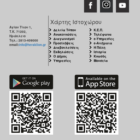
ΑΝΘΕΚΤΙΚΗ
ΠΟΛΗ
Χάρτης Ιστοχώρου
Αγίου Τίτου 1,
Δελτία Τύπου
Κ.Ε.Π.
Τ.Κ. 71202,
Ανακοινώσεις
Τηλέφωνα
Ηράκλειο
Διαγωνισμοί
e-Υπηρεσίες
Τηλ.: 2813-409000
Προσλήψεις
e-Αιτήματα
email:
info@heraklion.gr
Διαβουλεύσεις
Η Πόλη
Εκδηλώσεις
Ιστορία
Ο Δήμος
Κνωσός
Υπηρεσίες
Μουσεία