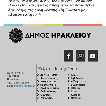
«Κρήτη μια Ιστορία, 5+1 Πολιτισμοί» του Δήμου
Ηρακλείου και μετά την πρεμιέρα θα παραμείνει
διαθέσιμη στη ζώνη θέασης «Τη Γλώσσα μου
έδωσαν ελληνική».
Χάρτης Ιστοχώρου
Αγίου Τίτου 1,
Δελτία Τύπου
Κ.Ε.Π.
Τ.Κ. 71202,
Ανακοινώσεις
Τηλέφωνα
Ηράκλειο
Διαγωνισμοί
e-Υπηρεσίες
Τηλ.: 2813-409000
Προσλήψεις
e-Αιτήματα
email:
info@heraklion.gr
Διαβουλεύσεις
Η Πόλη
Εκδηλώσεις
Ιστορία
Ο Δήμος
Κνωσός
Υπηρεσίες
Μουσεία