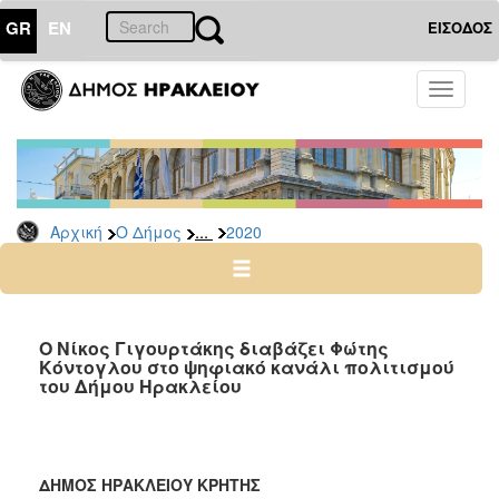
GR
EN
ΕΙΣΟΔΟΣ
Ο
Toggle
ΔΗΜΟΣ
navigati
Δελτία
Τύπου
Αρχείο
...
Αρχική
Ο Δήμος
2020
2026
2025
2024
2023
Ο Νίκος Γιγουρτάκης διαβάζει Φώτης
Κόντογλου στο ψηφιακό κανάλι πολιτισμού
2022
του Δήμου Ηρακλείου
2021
2020
2019
ΔΗΜΟΣ ΗΡΑΚΛΕΙΟΥ ΚΡΗΤΗΣ