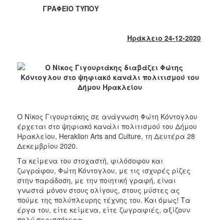
2018
ΓΡΑΦΕΙΟ ΤΥΠΟΥ
2017
2016
Ηράκλειο 24-12-2020
2015
2013
2012
2011
2010
Ο Νίκος Γιγουρτάκης σε ανάγνωση Φώτη Κόντογλου
2006
έρχεται στο ψηφιακό κανάλι πολιτισμού του Δήμου
Ηρακλείου, Heraklion Arts and Culture, τη Δευτέρα 28
Δεκεμβρίου 2020.
Τα κείμενα του στοχαστή, φιλόσοφου και
Ο
ζωγράφου, Φώτη Κόντογλου, με τις ισχυρές ρίζες
ΤΟΠΟΣ
στην παράδοση, με την ποιητική γραφή, είναι
ΜΑΣ
γνωστά μόνον στους ολίγους, στους μύστες ας
πούμε της πολύπλευρης τέχνης του. Και όμως! Τα
ΠΟΛΙΤΙΣΜΟΣ
έργα του, είτε κείμενα, είτε ζωγραφιές, αξίζουν
πολύ περισσότερα.