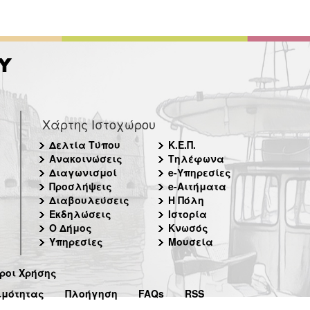
Χάρτης Ιστοχώρου
Δελτία Τύπου
Κ.Ε.Π.
Ανακοινώσεις
Τηλέφωνα
Διαγωνισμοί
e-Υπηρεσίες
Προσλήψεις
e-Αιτήματα
Διαβουλεύσεις
Η Πόλη
Εκδηλώσεις
Ιστορία
Ο Δήμος
Κνωσός
Υπηρεσίες
Μουσεία
ροι Χρήσης
ιμότητας
Πλοήγηση
FAQs
RSS