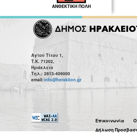
ΑΝΘΕΚΤΙΚΗ ΠΟΛΗ
Αγίου Τίτου 1,
Τ.Κ. 71202,
Ηράκλειο
Τηλ.: 2813-409000
email:
info@heraklion.gr
Επικοινωνία
Ό
Δήλωση Προσβασ