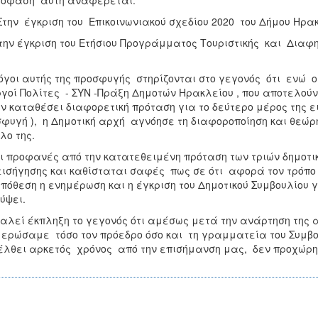
πόφαση αυτή αναφέρεται:
την έγκριση του Επικοινωνιακού σχεδίου 2020 του Δήμου Ηρακ
την έγκριση του Ετήσιου Προγράμματος Τουριστικής και Διαφη
όγοι αυτής της προσφυγής στηρίζονται στο γεγονός ότι ενώ ο
γοί Πολίτες - ΣΥΝ -Πράξη Δημοτών Ηρακλείου , που αποτελούν
ν καταθέσει διαφορετική πρόταση για το δεύτερο μέρος της 
φυγή ), η Δημοτική αρχή αγνόησε τη διαφοροποίηση και θεώ
λο της.
ι προφανές από την κατατεθειμένη πρόταση των τριών δημοτι
εισήγησης και καθίσταται σαφές πως σε ότι αφορά τον τρόπο
πόθεση η ενημέρωση και η έγκριση του Δημοτικού Συμβουλίου γ
ύψει.
αλεί έκπληξη το γεγονός ότι αμέσως μετά την ανάρτηση της 
ερώσαμε τόσο τον πρόεδρο όσο και τη γραμματεία του Συμβουλ
λθει αρκετός χρόνος από την επισήμανση μας, δεν προχώρη