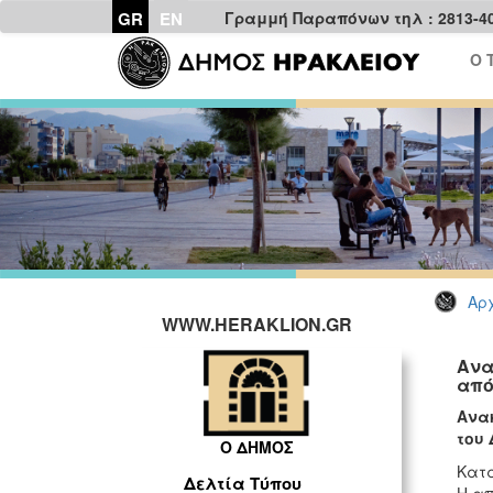
GR
EN
Γραμμή Παραπόνων τηλ : 2813-4
Ο 
Αρχ
WWW.HERAKLION.GR
Ανα
από
Ανακ
του 
Ο ΔΗΜΟΣ
Κατα
Δελτία Τύπου