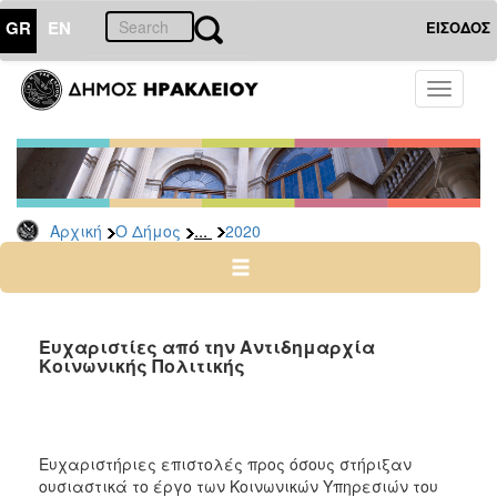
GR
EN
ΕΙΣΟΔΟΣ
Ο
Toggle
ΔΗΜΟΣ
navigati
Δελτία
Τύπου
Αρχείο
...
Αρχική
Ο Δήμος
2020
2026
2025
2024
2023
Ευχαριστίες από την Αντιδημαρχία
Κοινωνικής Πολιτικής
2022
2021
2020
Ευχαριστήριες επιστολές προς όσους στήριξαν
2019
ουσιαστικά το έργο των Κοινωνικών Υπηρεσιών του