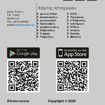
Χάρτης Ιστοχώρου
Αγίου Τίτου 1,
Δελτία Τύπου
Κ.Ε.Π.
Τ.Κ. 71202,
Ανακοινώσεις
Τηλέφωνα
Ηράκλειο
Διαγωνισμοί
e-Υπηρεσίες
Τηλ.: 2813-409000
Προσλήψεις
e-Αιτήματα
email:
info@heraklion.gr
Διαβουλεύσεις
Η Πόλη
Εκδηλώσεις
Ιστορία
Ο Δήμος
Κνωσός
Υπηρεσίες
Μουσεία
Επικοινωνία
Copyright © 2026