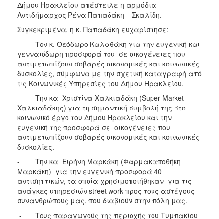
2018
Δήμου Ηρακλείου απέστειλε η αρμόδια
Αντιδήμαρχος Ρένα Παπαδάκη – Σκαλίδη.
2017
Συγκεκριμένα, η κ. Παπαδάκη ευχαρίστησε:
2016
- Τον κ. Θεόδωρο Καλαθάκη για την ευγενική και
2015
γενναιόδωρη προσφορά του σε οικογένειες που
2013
αντιμετωπίζουν σοβαρές οικονομικές και κοινωνικές
δυσκολίες, σύμφωνα με την σχετική καταγραφή από
2012
τις Κοινωνικές Υπηρεσίες του Δήμου Ηρακλείου.
2011
- Την κα Χριστίνα Χαλκιαδάκη (Super Market
2010
Χαλκιαδάκης) για τη σημαντική συμβολή της στο
κοινωνικό έργο του Δήμου Ηρακλείου και την
2006
ευγενική της προσφορά σε οικογένειες που
αντιμετωπίζουν σοβαρές οικονομικές και κοινωνικές
δυσκολίες.
- Την κα Ειρήνη Μαρκάκη (Φαρμακαποθήκη
Ο
Μαρκάκη) για την ευγενική προσφορά 40
ΤΟΠΟΣ
αντισηπτικών, τα οποία χρησιμοποιήθηκαν για τις
ΜΑΣ
ανάγκες υπηρεσιών street work προς τους αστέγους
συνανθρώπους μας, που διαβιούν στην πόλη μας.
ΠΟΛΙΤΙΣΜΟΣ
- Tους παραγωγούς της περιοχής του Τυμπακίου