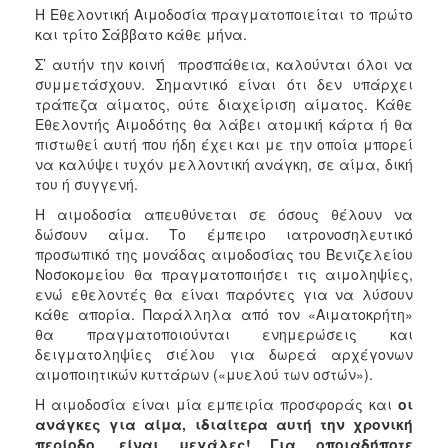
Η Εθελοντική Αιμοδοσία πραγματοποιείται το πρώτο
και τρίτο Σάββατο κάθε μήνα.
Σ’ αυτήν την κοινή προσπάθεια, καλούνται όλοι να
συμμετάσχουν. Σημαντικό είναι ότι δεν υπάρχει
τράπεζα αίματος, ούτε διαχείριση αίματος. Κάθε
Εθελοντής Αιμοδότης θα λάβει ατομική κάρτα ή θα
πιστωθεί αυτή που ήδη έχει και με την οποία μπορεί
να καλύψει τυχόν μελλοντική ανάγκη, σε αίμα, δική
του ή συγγενή.
Η αιμοδοσία απευθύνεται σε όσους θέλουν να
δώσουν αίμα. Το έμπειρο ιατρονοσηλευτικό
προσωπικό της μονάδας αιμοδοσίας του Βενιζελείου
Νοσοκομείου θα πραγματοποιήσει τις αιμοληψίες,
ενώ εθελοντές θα είναι παρόντες για να λύσουν
κάθε απορία. Παράλληλα από τον «Αιματοκρήτη»
θα πραγματοποιούνται ενημερώσεις και
δειγματοληψίες σιέλου για δωρεά αρχέγονων
αιμοποιητικών κυττάρων («μυελού των οστών»).
Η αιμοδοσία είναι μία εμπειρία προσφοράς και
οι
ανάγκες για αίμα, ιδιαίτερα αυτή την χρονική
περίοδο, είναι μεγάλες!
Για οποιαδήποτε