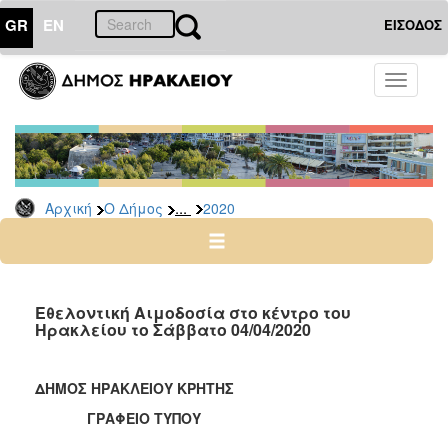
GR
EN
ΕΙΣΟΔΟΣ
Ο
Toggle
ΔΗΜΟΣ
navigati
Δελτία
Τύπου
Αρχείο
...
Αρχική
Ο Δήμος
2020
2026
2025
2024
2023
Εθελοντική Αιμοδοσία στο κέντρο του
Ηρακλείου το Σάββατο 04/04/2020
2022
2021
ΔΗΜΟΣ ΗΡΑΚΛΕΙΟΥ ΚΡΗΤΗΣ
2020
ΓΡΑΦΕΙΟ ΤΥΠΟΥ
2019