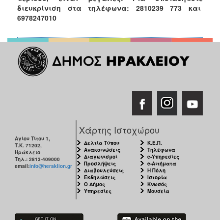
διευκρίνιση στα τηλέφωνα: 2810239 773 και
6978247010
Χάρτης Ιστοχώρου
Αγίου Τίτου 1,
Δελτία Τύπου
Κ.Ε.Π.
Τ.Κ. 71202,
Ανακοινώσεις
Τηλέφωνα
Ηράκλειο
Διαγωνισμοί
e-Υπηρεσίες
Τηλ.: 2813-409000
Προσλήψεις
e-Αιτήματα
email:
info@heraklion.gr
Διαβουλεύσεις
Η Πόλη
Εκδηλώσεις
Ιστορία
Ο Δήμος
Κνωσός
Υπηρεσίες
Μουσεία