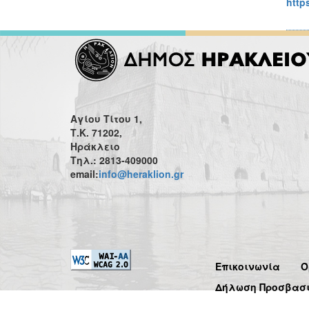
http
Αγίου Τίτου 1,
Τ.Κ. 71202,
Ηράκλειο
Τηλ.: 2813-409000
email:
info@heraklion.gr
Επικοινωνία
Ό
Δήλωση Προσβασ