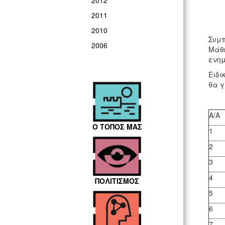
2012
2011
2010
Συμπ
2006
Μάθη
ενημ
Ειδι
θα γ
Α/Α
Ο ΤΟΠΟΣ ΜΑΣ
1
2
3
4
ΠΟΛΙΤΙΣΜΟΣ
5
6
7