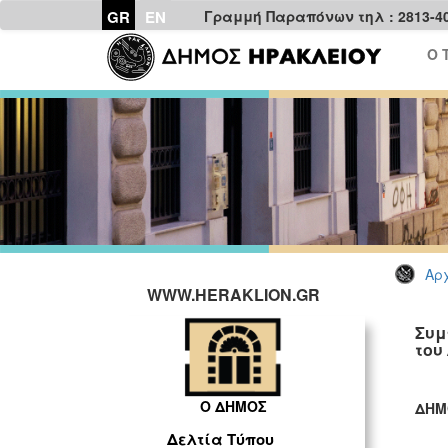
GR
EN
Γραμμή Παραπόνων τηλ : 2813-4
Ο 
Αρχ
WWW.HERAKLION.GR
Συμ
του
Ο ΔΗΜΟΣ
ΔΗΜ
ΓΡ
Δελτία Τύπου