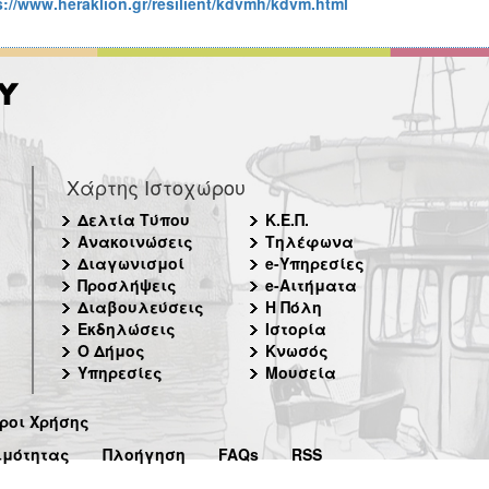
s://www.heraklion.gr/resilient/kdvmh/kdvm.html
Χάρτης Ιστοχώρου
Δελτία Τύπου
Κ.Ε.Π.
Ανακοινώσεις
Τηλέφωνα
Διαγωνισμοί
e-Υπηρεσίες
Προσλήψεις
e-Αιτήματα
Διαβουλεύσεις
Η Πόλη
Εκδηλώσεις
Ιστορία
Ο Δήμος
Κνωσός
Υπηρεσίες
Μουσεία
ροι Χρήσης
ιμότητας
Πλοήγηση
FAQs
RSS