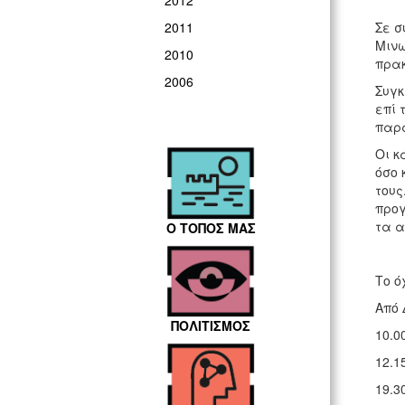
2012
Σε σ
2011
Μινω
2010
πρακ
2006
Συγκ
επί 
παρα
Οι κ
όσο 
τους
προγ
τα α
Ο ΤΟΠΟΣ ΜΑΣ
Το ό
Από 
ΠΟΛΙΤΙΣΜΟΣ
10.0
12.1
19.3