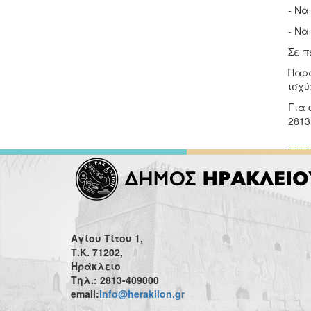
- Να
- Να
Σε π
Παρα
ισχύ
Για 
2813
Αγίου Τίτου 1,
Τ.Κ. 71202,
Ηράκλειο
Τηλ.: 2813-409000
email:
info@heraklion.gr