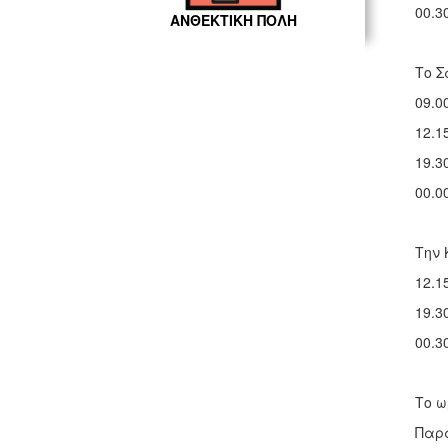
00.3
ΑΝΘΕΚΤΙΚΗ ΠΟΛΗ
Το Σ
09.0
12.1
19.3
00.0
Την 
12.1
19.3
00.3
Το ω
Παρα