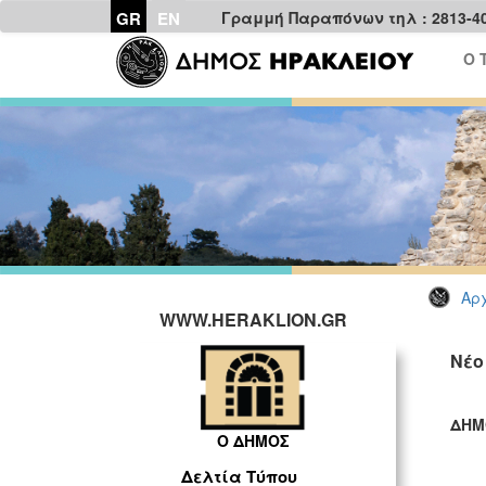
GR
EN
Γραμμή Παραπόνων τηλ : 2813-4
Ο 
Αρχ
WWW.HERAKLION.GR
Νέο
ΔΗΜ
Ο ΔΗΜΟΣ
ΓΡ
Δελτία Τύπου