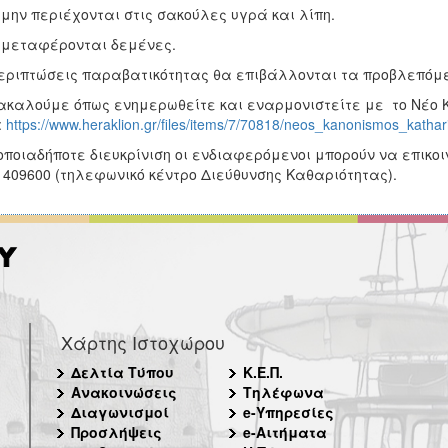
 μην περιέχονται στις σακούλες υγρά και λίπη.
 μεταφέρονται δεμένες.
εριπτώσεις παραβατικότητας θα επιβάλλονται τα προβλεπόμε
καλούμε όπως ενημερωθείτε και εναρμονιστείτε με το Νέο Κ
:
https://www.heraklion.gr/files/items/7/70818/neos_kanonismos_kathari
οποιαδήποτε διευκρίνιση οι ενδιαφερόμενοι μπορούν να επικο
 409600 (τηλεφωνικό κέντρο Διεύθυνσης Καθαριότητας).
Χάρτης Ιστοχώρου
Δελτία Τύπου
Κ.Ε.Π.
Ανακοινώσεις
Τηλέφωνα
Διαγωνισμοί
e-Υπηρεσίες
Προσλήψεις
e-Αιτήματα