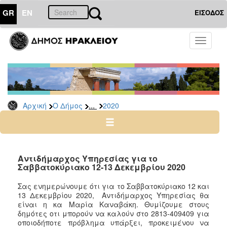
GR
EN
ΕΙΣΟΔΟΣ
Ο
Toggle
ΔΗΜΟΣ
navigati
Δελτία
Τύπου
Αρχείο
...
Αρχική
Ο Δήμος
2020
2026
2025
2024
2023
Αντιδήμαρχος Υπηρεσίας για το
Σαββατοκύριακο 12-13 Δεκεμβρίου 2020
2022
2021
Σας ενημερώνουμε ότι για το
Σαββατοκύριακο 12 και
13 Δεκεμβρίου 2020
,
Αντιδήμαρχος Υπηρεσίας θα
2020
είναι η κα Μαρία Καναβάκη
.
Θυμίζουμε στους
2019
δημότες οτι μπορούν να καλούν στο
2813-409409
για
οποιοδήποτε πρόβλημα υπάρξει, προκειμένου να