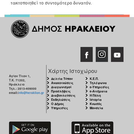
2018
τακτοποιηθεί το συντομότερο δυνατόν.
2017
2016
2015
2013
2012
2011
2010
Χάρτης Ιστοχώρου
2006
Αγίου Τίτου 1,
Δελτία Τύπου
Κ.Ε.Π.
Τ.Κ. 71202,
Ανακοινώσεις
Τηλέφωνα
Ηράκλειο
Διαγωνισμοί
e-Υπηρεσίες
Τηλ.: 2813-409000
Προσλήψεις
e-Αιτήματα
email:
info@heraklion.gr
Διαβουλεύσεις
Η Πόλη
Εκδηλώσεις
Ιστορία
Ο
Ο Δήμος
Κνωσός
ΤΟΠΟΣ
Υπηρεσίες
Μουσεία
ΜΑΣ
ΠΟΛΙΤΙΣΜΟΣ