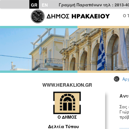
GR
EN
Γραμμή Παραπόνων τηλ : 2813-4
Ο 
Αρχ
WWW.HERAKLION.GR
Αντ
Σας 
Γιώ
πρόβ
Ο ΔΗΜΟΣ
Δελτία Τύπου