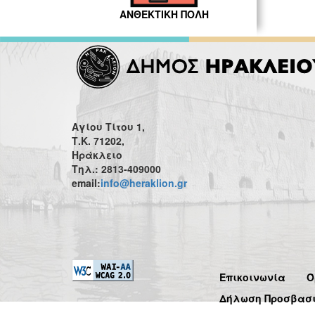
ΑΝΘΕΚΤΙΚΗ ΠΟΛΗ
Αγίου Τίτου 1,
Τ.Κ. 71202,
Ηράκλειο
Τηλ.: 2813-409000
email:
info@heraklion.gr
Επικοινωνία
Ό
Δήλωση Προσβασ