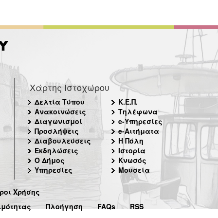
Χάρτης Ιστοχώρου
Δελτία Τύπου
Κ.Ε.Π.
Ανακοινώσεις
Τηλέφωνα
Διαγωνισμοί
e-Υπηρεσίες
Προσλήψεις
e-Αιτήματα
Διαβουλεύσεις
Η Πόλη
Εκδηλώσεις
Ιστορία
Ο Δήμος
Κνωσός
Υπηρεσίες
Μουσεία
ροι Χρήσης
ιμότητας
Πλοήγηση
FAQs
RSS