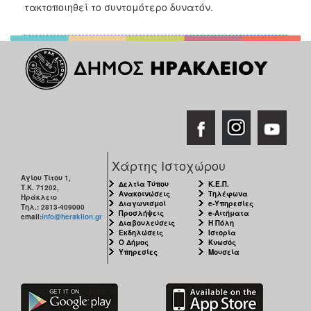
2018
τακτοποιηθεί το συντομότερο δυνατόν.
2017
2016
2015
2013
2012
2011
2010
Χάρτης Ιστοχώρου
2006
Αγίου Τίτου 1,
Δελτία Τύπου
Κ.Ε.Π.
Τ.Κ. 71202,
Ανακοινώσεις
Τηλέφωνα
Ηράκλειο
Διαγωνισμοί
e-Υπηρεσίες
Τηλ.: 2813-409000
Προσλήψεις
e-Αιτήματα
email:
info@heraklion.gr
Διαβουλεύσεις
Η Πόλη
Εκδηλώσεις
Ιστορία
Ο
Ο Δήμος
Κνωσός
ΤΟΠΟΣ
Υπηρεσίες
Μουσεία
ΜΑΣ
ΠΟΛΙΤΙΣΜΟΣ