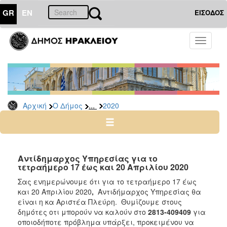
GR
EN
ΕΙΣΟΔΟΣ
Ο
Toggle
ΔΗΜΟΣ
navigati
Δελτία
Τύπου
Αρχείο
...
Αρχική
Ο Δήμος
2020
2026
2025
2024
2023
Αντίδημαρχος Υπηρεσίας για τo
τετραήμερο 17 έως και 20 Απριλίου 2020
2022
Σας ενημερώνουμε ότι για το τετραήμερο 17 έως
2021
και 20 Απριλίου 2020
,
Αντιδήμαρχος Υπηρεσίας θα
2020
είναι η κα Αριστέα Πλεύρη. Θυμίζουμε στους
δημότες οτι μπορούν να καλούν στο
2813-409409
για
2019
οποιοδήποτε πρόβλημα υπάρξει, προκειμένου να