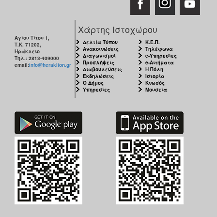
ΑΝΘΕΚΤΙΚΗ
ΠΟΛΗ
Χάρτης Ιστοχώρου
Αγίου Τίτου 1,
Δελτία Τύπου
Κ.Ε.Π.
Τ.Κ. 71202,
Ανακοινώσεις
Τηλέφωνα
Ηράκλειο
Διαγωνισμοί
e-Υπηρεσίες
Τηλ.: 2813-409000
Προσλήψεις
e-Αιτήματα
email:
info@heraklion.gr
Διαβουλεύσεις
Η Πόλη
Εκδηλώσεις
Ιστορία
Ο Δήμος
Κνωσός
Υπηρεσίες
Μουσεία