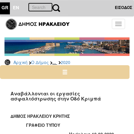
GR
EN
ΕΙΣΟΔΟΣ
Ο
Toggle
ΔΗΜΟΣ
navigati
Δελτία
Τύπου
Αρχείο
...
Αρχική
Ο Δήμος
2020
2026
2025
2024
2023
Αναβάλλονται οι εργασίες
ασφαλτόστρωσης στην Οδό Κριμπά
2022
2021
ΔΗΜΟΣ ΗΡΑΚΛΕΙΟΥ ΚΡΗΤΗΣ
2020
ΓΡΑΦΕΙΟ ΤΥΠΟΥ
2019
Ηράκλειο 10-03-2020