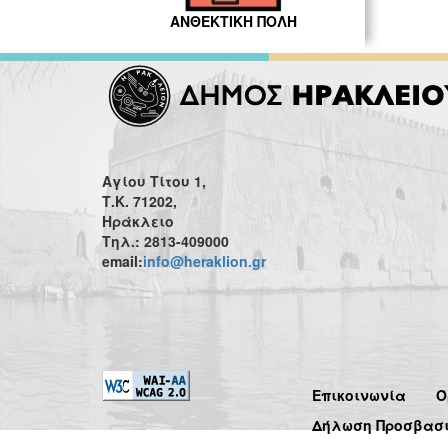
ΑΝΘΕΚΤΙΚΗ ΠΟΛΗ
Αγίου Τίτου 1,
Τ.Κ. 71202,
Ηράκλειο
Τηλ.: 2813-409000
email:
info@heraklion.gr
Επικοινωνία
Ό
Δήλωση Προσβασ