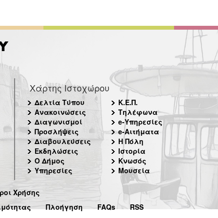
Χάρτης Ιστοχώρου
Δελτία Τύπου
Κ.Ε.Π.
Ανακοινώσεις
Τηλέφωνα
Διαγωνισμοί
e-Υπηρεσίες
Προσλήψεις
e-Αιτήματα
Διαβουλεύσεις
Η Πόλη
Εκδηλώσεις
Ιστορία
Ο Δήμος
Κνωσός
Υπηρεσίες
Μουσεία
ροι Χρήσης
ιμότητας
Πλοήγηση
FAQs
RSS