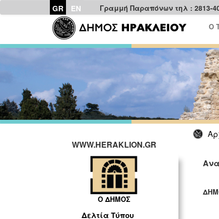
GR
EN
Γραμμή Παραπόνων τηλ : 2813-4
Ο 
Αρ
WWW.HERAKLION.GR
Ανα
ΔΗΜ
Ο ΔΗΜΟΣ
ΓΡ
Δελτία Τύπου