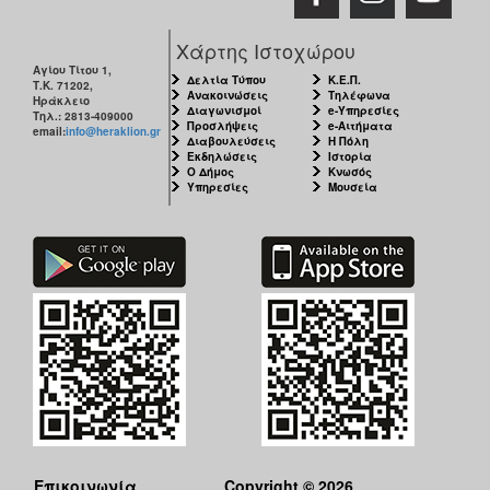
Χάρτης Ιστοχώρου
Αγίου Τίτου 1,
Δελτία Τύπου
Κ.Ε.Π.
Τ.Κ. 71202,
Ανακοινώσεις
Τηλέφωνα
Ηράκλειο
Διαγωνισμοί
e-Υπηρεσίες
Τηλ.: 2813-409000
Προσλήψεις
e-Αιτήματα
email:
info@heraklion.gr
Διαβουλεύσεις
Η Πόλη
Εκδηλώσεις
Ιστορία
Ο Δήμος
Κνωσός
Υπηρεσίες
Μουσεία
Επικοινωνία
Copyright © 2026