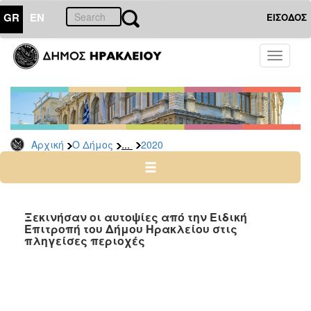
GR
EN
ΕΙΣΟΔΟΣ
Ο
Toggle
ΔΗΜΟΣ
navigati
Δελτία
Τύπου
Αρχείο
...
Αρχική
Ο Δήμος
2020
2026
2025
2024
2023
Ξεκινήσαν οι αυτοψίες από την Ειδική
Επιτροπή του Δήμου Ηρακλείου στις
2022
πληγείσες περιοχές
2021
2020
2019