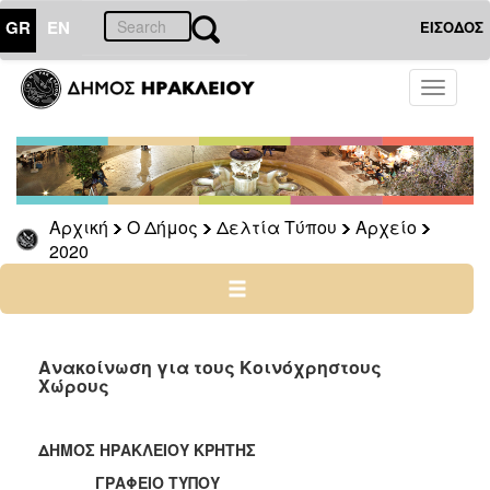
GR
EN
ΕΙΣΟΔΟΣ
Ο
Toggle
ΔΗΜΟΣ
navigati
Δελτία
Τύπου
Αρχείο
Αρχική
Ο Δήμος
Δελτία Τύπου
Αρχείο
2026
2020
2025
2024
2023
2022
Ανακοίνωση για τους Κοινόχρηστους
Χώρους
2021
2020
ΔΗΜΟΣ ΗΡΑΚΛΕΙΟΥ ΚΡΗΤΗΣ
2019
ΓΡΑΦΕΙΟ ΤΥΠΟΥ