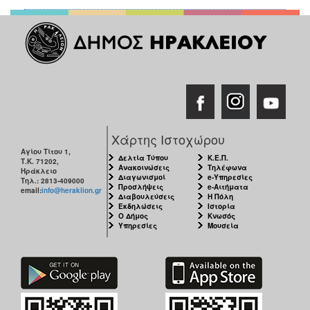
Χάρτης Ιστοχώρου
Αγίου Τίτου 1,
Δελτία Τύπου
Κ.Ε.Π.
Τ.Κ. 71202,
Ανακοινώσεις
Τηλέφωνα
Ηράκλειο
Διαγωνισμοί
e-Υπηρεσίες
Τηλ.: 2813-409000
Προσλήψεις
e-Αιτήματα
email:
info@heraklion.gr
Διαβουλεύσεις
Η Πόλη
Εκδηλώσεις
Ιστορία
Ο Δήμος
Κνωσός
Υπηρεσίες
Μουσεία