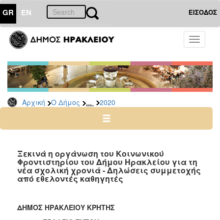
GR
EN
ΕΙΣΟΔΟΣ
Ο
Toggle
ΔΗΜΟΣ
navigati
Δελτία
Τύπου
Αρχείο
...
Αρχική
Ο Δήμος
2020
2026
2025
2024
2023
Ξεκινά η οργάνωση του Κοινωνικού
Φροντιστηρίου του Δήμου Ηρακλείου για τη
2022
νέα σχολική χρονιά - Δηλώσεις συμμετοχής
2021
από εθελοντές καθηγητές
2020
2019
ΔΗΜΟΣ ΗΡΑΚΛΕΙΟΥ ΚΡΗΤΗΣ