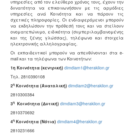
υπηρεσίες από τον ελεύθερο χρόνος τους, έχουν την
ΑΝΘΕΚΤΙΚΗ
δυνατότητα να επικοινωνήσουν με τις αρμόδιες
ΠΟΛΗ
υπηρεσίες ανά Κοινότητα και να πάρουν τις
σχετικές πληροφορίες. Οι ενδιαφερόμενοι μπορούν
να εκδηλώσουν την πρόθεσή τους και να στείλουν
ονοματεπώνυμο, ειδικότητα (συμπεριλαμβανομένης
και της ξένης γλώσσας), τηλέφωνο και στοιχεία
ηλεκτρονικής αλληλογραφίας.
Οι εκπαιδευτικοί μπορούν να απευθύνονται στα e-
mail και τα τηλέφωνα των Κοινοτήτων:
1η Κοινότητα (κεντρική)
dimdiam1@heraklion.gr
Τηλ. 2810390108
η
2
Κοινότητα (Ανατολική)
dimdiam2@heraklion.gr
2810300384
η
3
Κοινότητα (Δυτική)
dimdiam3@heraklion.gr
2810370692
η
4
Κοινότητα (Νότια)
dimdiam4@heraklion.gr
2810231666