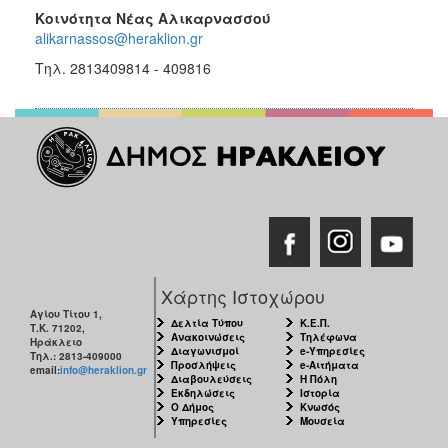
Κοινότητα Νέας Αλικαρνασσού
alikarnassos@heraklion.gr
Τηλ. 2813409814 - 409816
Χάρτης Ιστοχώρου
Αγίου Τίτου 1,
Δελτία Τύπου
Κ.Ε.Π.
Τ.Κ. 71202,
Ανακοινώσεις
Τηλέφωνα
Ηράκλειο
Διαγωνισμοί
e-Υπηρεσίες
Τηλ.: 2813-409000
Προσλήψεις
e-Αιτήματα
email:
info@heraklion.gr
Διαβουλεύσεις
Η Πόλη
Εκδηλώσεις
Ιστορία
Ο Δήμος
Κνωσός
Υπηρεσίες
Μουσεία