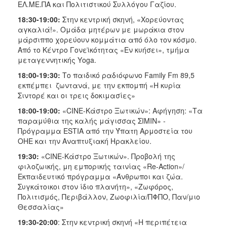
ΕΛ.ΜΕ.ΠΑ και Πολιτιστικού Συλλόγου Γαζίου.
18:30-19:00:
Στην κεντρική σκηνή, «Χορεύοντας
αγκαλιά!». Ομάδα μητέρων με μωράκια στον
μάρσιππο χορεύουν κομμάτια από όλο τον κόσμο.
Από το Κέντρο Γονεϊκότητας «Eν κυήσει», τμήμα
μεταγεννητικής Υοga.
18:00-19:30:
Το παιδικό ραδιόφωνο Family Fm 89,5
εκπέμπει ζωντανά, με την εκπομπή «Η κυρία
Σιντορέ και οι τρεις δοκιμασίες»
18:00-19:00:
«CINE-Κάστρο Ξωτικών»: Αφήγηση: «Τα
παραμύθια της καλής μάγισσας ΣΙΜΙΝ» -
Πρόγραμμα ESTIA από την Ύπατη Αρμοστεία του
ΟΗΕ και την Αναπτυξιακή Ηρακλείου.
19:30:
«CINE-Κάστρο Ξωτικών». Προβολή της
φιλοζωικής, μη εμπορικής ταινίας «Re-Action»/
Εκπαιδευτικό πρόγραμμα «Άνθρωποι και ζώα.
Συγκάτοικοι στον ίδιο πλανήτη», «Ζωφόρος,
Πολιτισμός, Περιβάλλον, Ζωοφιλία/ΠΦΠΟ, Παν/μιο
Θεσσαλίας»
19:30-20:00
: Στην κεντρική σκηνή «Η περιπέτεια