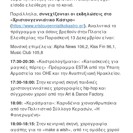
είσοδο ελεύθερη για το κοινό.
Παράλληλα,
συνεχίζονται οι εκδηλώσεις στο
«Χριστουγεννιάτικο Κάστρο»
(
https://www.xristougenniatikokastro.gr/
).
Αναλυτικά το
πρόγραμμα για όσους βρεθούν στην Πλατεία
Ελευθερίας την Παρασκευή 13 Δεκεμβρίου είναι:
Μουσική επιμέλεια: Alpha Νews 106,2, Κiss Fm 96,1,
Music Club 105,8
17:30-20:30:
«Καστρολογήματα»: «Κατασκευές για
μαγικές πόρτες» -Πρόγραμμα ESTIA από την Ύπατη
Αρμοστεία του ΟΗΕ και την Αναπτυξιακή Ηρακλείου.
17:30-18:00:
Στην κεντρική σκηνή παιδικές
χριστουγεννιάτικες χορογραφίες hip-hop και
σύγχρονου χορού από την Art & Dance Factory.
18:00:
«Κεράσματα»: Καρυδένια χιονανθρωπάκια
από τον Πολιτιστικό Σύλλογο Κερασών, «Η
Φανερωμένη»
18:00-18:15:
Στην κεντρική σκηνή, χορογραφία
αγάπης για το «make a wish», από τις ομάδες χορού