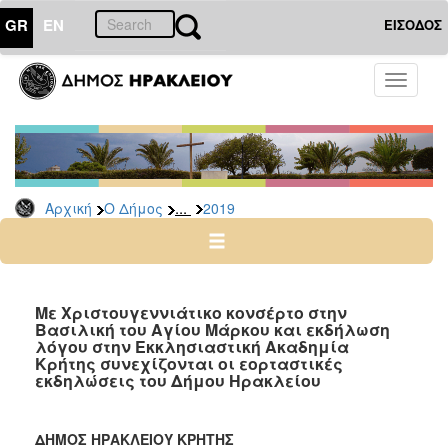
GR
EN
ΕΙΣΟΔΟΣ
Ο
Toggle
ΔΗΜΟΣ
navigati
Δελτία
Τύπου
Αρχείο
...
Αρχική
Ο Δήμος
2019
2026
2025
2024
2023
Με Χριστουγεννιάτικο κονσέρτο στην
Βασιλική του Αγίου Μάρκου και εκδήλωση
2022
λόγου στην Εκκλησιαστική Ακαδημία
2021
Κρήτης συνεχίζονται οι εορταστικές
εκδηλώσεις του Δήμου Ηρακλείου
2020
2019
ΔΗΜΟΣ ΗΡΑΚΛΕΙΟΥ ΚΡΗΤΗΣ