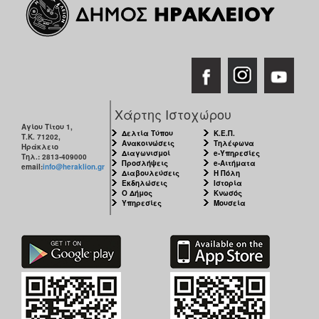
Χάρτης Ιστοχώρου
Αγίου Τίτου 1,
Δελτία Τύπου
Κ.Ε.Π.
Τ.Κ. 71202,
Ανακοινώσεις
Τηλέφωνα
Ηράκλειο
Διαγωνισμοί
e-Υπηρεσίες
Τηλ.: 2813-409000
Προσλήψεις
e-Αιτήματα
email:
info@heraklion.gr
Διαβουλεύσεις
Η Πόλη
Εκδηλώσεις
Ιστορία
Ο Δήμος
Κνωσός
Υπηρεσίες
Μουσεία