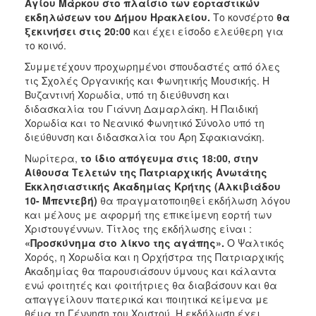
Αγίου Μάρκου
στο πλαίσιο των εορταστικών
ΑΝΘΕΚΤΙΚΗ
εκδηλώσεων του Δήμου Ηρακλείου.
Το κονσέρτο
θα
ΠΟΛΗ
ξεκινήσει στις 20:00
και έχει είσοδο ελεύθερη για
το κοινό.
Συμμετέχουν προχωρημένοι σπουδαστές από όλες
τις Σχολές Οργανικής και Φωνητικής Μουσικής. Η
Βυζαντινή Χορωδία, υπό τη διεύθυνση και
διδασκαλία του Γιάννη Δαμαρλάκη. Η Παιδική
Χορωδία και το Νεανικό Φωνητικό Σύνολο υπό τη
διεύθυνση και διδασκαλία του Άρη Σφακιανάκη.
Νωρίτερα,
το ίδιο απόγευμα στις 18:00, στην
Αίθουσα Τελετών της Πατριαρχικής Ανωτάτης
Εκκλησιαστικής Ακαδημίας Κρήτης (Αλκιβιάδου
10- Μπεντεβή)
θα πραγματοποιηθεί εκδήλωση λόγου
και μέλους με αφορμή της επικείμενη εορτή των
Χριστουγέννων. Τίτλος της εκδήλωσης είναι :
«Προσκύνημα στο λίκνο της αγάπης».
Ο Ψαλτικός
Χορός, η Χορωδία και η Ορχήστρα της Πατριαρχικής
Ακαδημίας θα παρουσιάσουν ύμνους και κάλαντα
ενώ φοιτητές και φοιτήτριες θα διαβάσουν και θα
απαγγείλουν πατερικά και ποιητικά κείμενα με
θέμα τη Γέννηση του Χριστού. Η εκδήλωση έχει