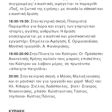
συγγραφέας/ εικαστικός αφηγείται το παραμύθι
«Παξ, το ξωτικό της ειρήνης» με συνοδεία videoart και
εικαστική δράση.
18:30-19:30:
Στην κεντρική σκηνή, Πλουμιστά
Παραμύθια για δώρα και ευχές των γιορτών και
ιστορίες αγάπης ανθρώπων. Η δράση
ολοκληρώνεται με εικαστικό και μουσικοκινητικό
εργαστήρι. Επιμέλεια-Αφήγηση, Ε. Ορφανουδάκη.
Μουσική-τραγούδι, Α. Φανουράκης.
18:00-20:00:
Στην Πλατεία του Κάστρου: Οι Πρόσκοποι
Ανατολικής Κρήτης καλούν τους μικρούς επισκέπτες
του Κάστρου να λάβουν μέρος σε πρωτότυπα
«άπαιχτα παιχνίδια»
20:00:
Στην κεντρική σκηνή, ο Μάνος Μαλαξιανάκης
και οι μουσικοί του για τραγούδι και χορό! Μαζί του:
Ηλ. Κιθάρα- Στέλιος Λαδόπουλος, βιολί -Σταύρος
Νταουντάκης, μπάσο- Κώνσταντινος Τάσιας,
τύμπανα- Κώστας Πάντας.
ΚΥΡΙΑΚΗ