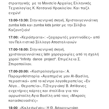
στρατηγικής με το Μουσείο Αρχαίας Ελληνικής
Τεχνολογίας Κ. Κοτσανά Ηρακλείου. Και παζλ
ευχών!
13:00-13:30:
Στην κεντρική σκηνή, Χριστουγεννιάτικη
zumba kids και zumba kids junior με την Σύλβια
Καζαντζιάν!
17:00:
«Κεράσματα»: «ζαχαρωτές μαντινάδες» από
τον Πολιτιστικό Σύλλογο Αποστολιανών
17:00-18:00:
Στην κεντρική σκηνή,
χριστουγεννιάτικες latin χορογραφίες από τη σχολή
χορού "Infinity dance project". Επιμέλεια Σ.
Σπυροπούλου.
17:00-20:00:
«Καστρολογήματα»: Α.
Παραμυθοϊστορία «Αγαπημένε μου Αϊ-Βασίλη,
περαστικά» από το κέντρο λογοθεραπείας «Εν
Λόγο… Θεραπεία», Π.Στεργιάκη/ Β. Απίθανες
ευχετήριες κάρτες και στολίδια για τον
αρρωστούλη Άγιο Βασίλη από τους «Μικρούς
κατασκευαστές»
18:00
: «Καλεσμένοι»: Η Θ. Ασαργιωτάκη