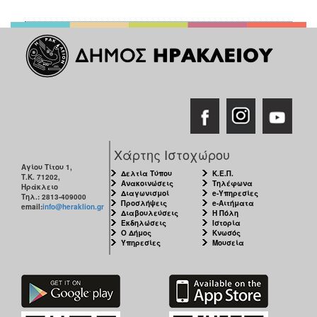
Χάρτης Ιστοχώρου
Αγίου Τίτου 1,
Δελτία Τύπου
Κ.Ε.Π.
Τ.Κ. 71202,
Ανακοινώσεις
Τηλέφωνα
Ηράκλειο
Διαγωνισμοί
e-Υπηρεσίες
Τηλ.: 2813-409000
Προσλήψεις
e-Αιτήματα
email:
info@heraklion.gr
Διαβουλεύσεις
Η Πόλη
Εκδηλώσεις
Ιστορία
Ο Δήμος
Κνωσός
Υπηρεσίες
Μουσεία