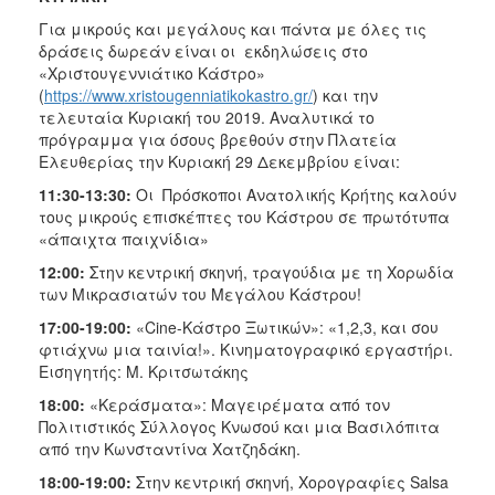
Για μικρούς και μεγάλους και πάντα με όλες τις
δράσεις δωρεάν είναι οι εκδηλώσεις στο
«Χριστουγεννιάτικο Κάστρο»
(
https://www.xristougenniatikokastro.gr/
) και την
τελευταία Κυριακή του 2019. Αναλυτικά το
πρόγραμμα για όσους βρεθούν στην Πλατεία
Ελευθερίας την Κυριακή 29 Δεκεμβρίου είναι:
11:30-13:30:
Οι Πρόσκοποι Ανατολικής Κρήτης καλούν
τους μικρούς επισκέπτες του Κάστρου σε πρωτότυπα
«άπαιχτα παιχνίδια»
12:00:
Στην κεντρική σκηνή, τραγούδια με τη Χορωδία
των Μικρασιατών του Μεγάλου Κάστρου!
17:00-19:00:
«Cine-Κάστρο Ξωτικών»: «1,2,3, και σου
φτιάχνω μια ταινία!». Κινηματογραφικό εργαστήρι.
Εισηγητής: Μ. Κριτσωτάκης
18:00:
«Κεράσματα»: Μαγειρέματα από τον
Πολιτιστικός Σύλλογος Κνωσού και μια Βασιλόπιτα
από την Κωνσταντίνα Χατζηδάκη.
18:00-19:00:
Στην κεντρική σκηνή, Χορογραφίες Salsa