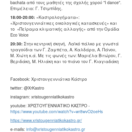
bachata από τους μαθητές της σχολής χορού "I dance".
Eπιμέλεια: Γ. Τσιμπίδης.
18:00-20:00:
«Καστρολογήματα»:
«Χριστουγεννιάτικες οικολογικές κατασκευές» και
το «Πείραμα κλιματικής αλλαγής» από την Ομάδα
Eco Voice
20:30:
Στην κεντρική σκηνή, Λαϊκό πάλκο με γνωστά
τραγούδια των Γ. Ζαμπέτα, Α. Καλδάρα, Α. Πάνου,
Μ. Χιώτη κ.ά. Με τις φωνές των: Μαριέλα Βιτώρου, Γ.
Βεριδάκη, Μ. Ηλιάκη και το πιάνο του Γ. Κιαγιαδάκη
Facebook: Χριστουγεννιάτικο Κάστρο
twitter: @XrKastro
instagram: xristougenniatikokastro
youtube: ΧΡΙΣΤΟΥΓΕΝΝΙΑΤΙΚΟ ΚΑΣΤΡΟ -
https://www.youtube.com/watch?v=wr8wvO2oeHs
https://www.xristougenniatikokastro.gr/
e-mails:
info@xristougenniatikokastro.gr