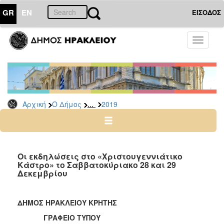
GR
EN
ΕΙΣΟΔΟΣ
Ο
Toggle
ΔΗΜΟΣ
navigati
Δελτία
Τύπου
Αρχείο
...
Αρχική
Ο Δήμος
2019
2026
2025
2024
2023
Οι εκδηλώσεις στο «Χριστουγεννιάτικο
Κάστρο» το Σαββατοκύριακο 28 και 29
2022
Δεκεμβρίου
2021
2020
ΔΗΜΟΣ ΗΡΑΚΛΕΙΟΥ ΚΡΗΤΗΣ
2019
ΓΡΑΦΕΙΟ ΤΥΠΟΥ