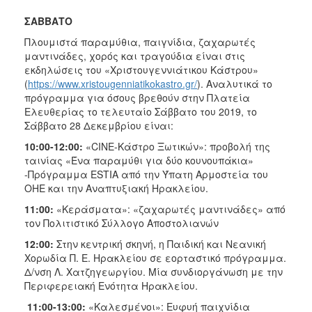
ΑΝΘΕΚΤΙΚΗ
ΠΟΛΗ
ΣΑΒΒΑΤΟ
Πλουμιστά παραμύθια, παιγνίδια, ζαχαρωτές
μαντινάδες, χορός και τραγούδια είναι στις
εκδηλώσεις του «Χριστουγεννιάτικου Κάστρου»
(
https://www.xristougenniatikokastro.gr/
). Αναλυτικά το
πρόγραμμα για όσους βρεθούν στην Πλατεία
Ελευθερίας το τελευταίο Σάββατο του 2019, το
Σάββατο 28 Δεκεμβρίου είναι:
10:00-12:00:
«CΙNE-Κάστρο Ξωτικών»: προβολή της
ταινίας «Ένα παραμύθι για δύο κουνουπάκια»
-Πρόγραμμα ESTIA από την Ύπατη Αρμοστεία του
ΟΗΕ και την Αναπτυξιακή Ηρακλείου.
11:00:
«Κεράσματα»: «ζαχαρωτές μαντινάδες» από
τον Πολιτιστικό Σύλλογο Αποστολιανών
12:00:
Στην κεντρική σκηνή, η Παιδική και Νεανική
Χορωδία Π. Ε. Ηρακλείου σε εορταστικό πρόγραμμα.
Δ/νση Λ. Χατζηγεωργίου. Μία συνδιοργάνωση με την
Περιφερειακή Ενότητα Ηρακλείου.
11:00-13:00:
«Καλεσμένοι»: Ευφυή παιχνίδια