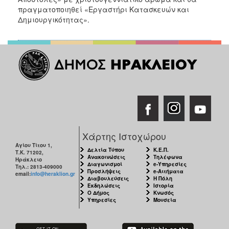
πραγματοποιηθεί «Εργαστήρι Κατασκευών και
Δημιουργικότητας».
Χάρτης Ιστοχώρου
Αγίου Τίτου 1,
Δελτία Τύπου
Κ.Ε.Π.
Τ.Κ. 71202,
Ανακοινώσεις
Τηλέφωνα
Ηράκλειο
Διαγωνισμοί
e-Υπηρεσίες
Τηλ.: 2813-409000
Προσλήψεις
e-Αιτήματα
email:
info@heraklion.gr
Διαβουλεύσεις
Η Πόλη
Εκδηλώσεις
Ιστορία
Ο Δήμος
Κνωσός
Υπηρεσίες
Μουσεία