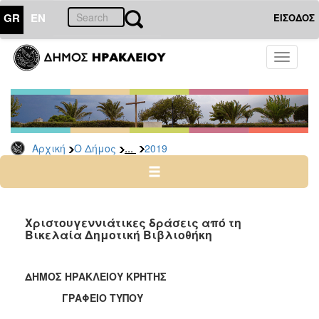
GR
EN
ΕΙΣΟΔΟΣ
Ο
Toggle
ΔΗΜΟΣ
navigati
Δελτία
Τύπου
Αρχείο
...
Αρχική
Ο Δήμος
2019
2026
2025
2024
2023
Χριστουγεννιάτικες δράσεις από τη
Βικελαία Δημοτική Βιβλιοθήκη
2022
2021
ΔΗΜΟΣ ΗΡΑΚΛΕΙΟΥ ΚΡΗΤΗΣ
2020
ΓΡΑΦΕΙΟ ΤΥΠΟΥ
2019