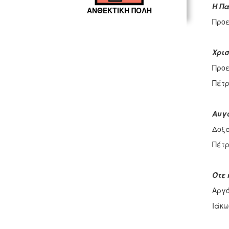
Η Πα
ΑΝΘΕΚΤΙΚΗ ΠΟΛΗ
Προε
Χρισ
Προε
Πέτρ
Αυγ
Δοξα
Πέτρ
Ότε 
Αργό
Ιάκω