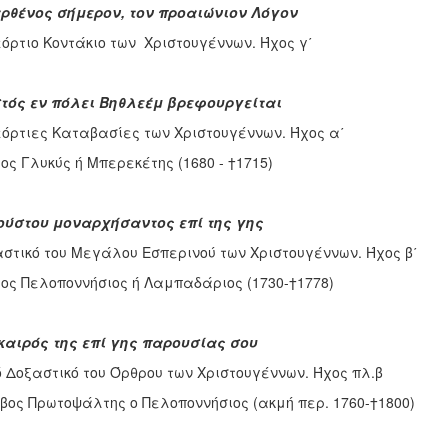
ρθένος σήμερον, τον προαιώνιον Λόγον
όρτιο Κοντάκιο των Χριστουγέννων. Ήχος γ΄
τός εν πόλει Βηθλεέμ βρεφουργείται
όρτιες Καταβασίες των Χριστουγέννων. Ήχος α΄
ος Γλυκύς ή Μπερεκέτης (1680 - †1715)
ούστου μοναρχήσαντος επί της γης
στικό του Μεγάλου Εσπερινού των Χριστουγέννων. Ήχος β΄
ος Πελοποννήσιος ή Λαμπαδάριος (1730-†1778)
καιρός της επί γης παρουσίας σου
 Δοξαστικό του Όρθρου των Χριστουγέννων. Ήχος πλ.β
βος Πρωτοψάλτης ο Πελοποννήσιος (ακμή περ. 1760-†1800)