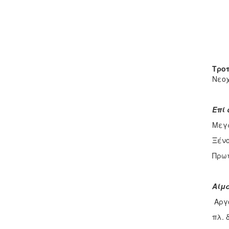
Τροπ
Νεοχ
Επί 
Μεγα
Ξένο
Πρωτ
Αίμα
Αργό
πλ. 