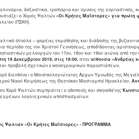
λυνάρια, δοξαστικά, τροπάρια και ύμνους της εορταστικής, κ
υσιάζει ο Χορός Ψαλτών
«Οι Κρήτες Μαΐστορες»
για πρώτη 
λείου (ΠΣΚΗ).
αλτικό σύνολο – φορέας εκμάθησης και διάδοσης της βυζαντιν
ια περίοδο της του Χριστού Γεννήσεως, αποδίδοντας αριστου
ησιαστικών μελουργών του 17ου, 18ου και 19ου αιώνα από την
τη 19 Δεκεμβρίου 2019,
στις 19:00,
στην
αίθουσα «Ανδρέας κ
ται προβολή σχετικών εικονογραφικών παραστάσεων.
ορό διευθύνει ο Μουσικολογιώτατος Άρχων Υμνωδός της Μεγάλ
Ιερού Ναού Κοιμήσεως της Θεοτόκου Μασταμπά Ηρακλείου,
Αν
ον Χορό Ψαλτών συμπράττει ο ηθοποιός και σκηνοθέτης
Κωνστ
λεγμένων λογοτεχνικών αποσπασμάτων.
ός Ψαλτών «Οι Κρήτες Μαΐστορες» - ΠΡΟΓΡΑΜΜΑ