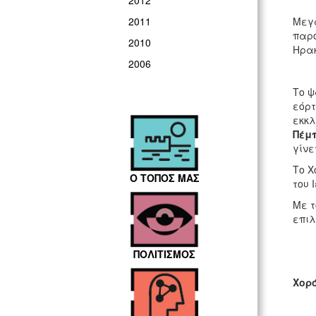
2012
Μεγα
2011
παρο
2010
Ηρακ
2006
Το ψ
εόρτ
εκκλ
Πέμπ
γίνε
Το Χ
Ο ΤΟΠΟΣ ΜΑΣ
του 
Με τ
επι
ΠΟΛΙΤΙΣΜΟΣ
Χορ