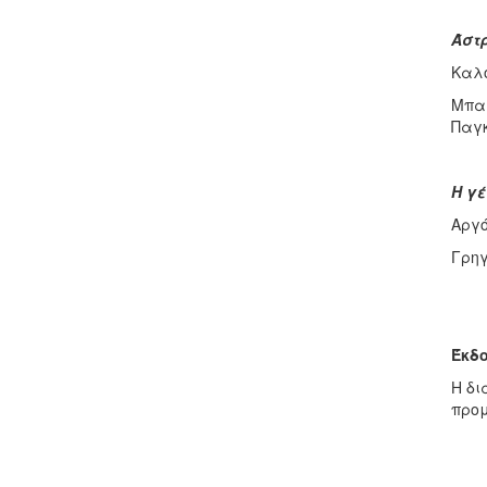
Άστ
Καλο
Μπαλ
Παγκ
Η γέ
Αργό
Γρηγ
Έκδο
Η δι
προμ