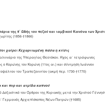
άρια της θ΄ Ωδής του πεζού και ιαμβικού Κανόνα των Χρισ
ωρίτης (1856-†1866)
σοι χαίρει Κεχαριτωμένη πάσα η κτίσις
λυνάριο της Υπεραγίας Θεοτόκου. Ήχος α΄ τετράφωνος
ς ο Κορώνης του Κορώνη (11ος αι.) και σύντμηση Ιωάννου
οψάλτου του Τραπεζουντίου (ακμή περ. 1730-†1770)
 και πυρ και ατμίδα καπνού
 Δοξαστικό του Όρθρου της Κυριακής μετά την Χριστού Γέννησι
δ΄ Γερμανός Αρχιεπίσκοπος Νέων Πατρών (†1685)