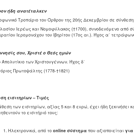
ρον ήδη ανατέταλκεν
φωνικό Τροπάριο του Όρθρου της 20ής Δεκεμβρίου σε σύνθεση
ασίου Ιερέως και Νομοφύλακος (†1700), συνοδευόμενο από σ
ρατίου Ιερομονάχου του Ιβηρίτου (17ος αι.). Ήχος α΄ τετράφων
ννησίς σου, Χριστέ ο Θεός ημών
 Απολυτίκιο των Χριστουγέννων. Ήχος δ΄
όριος Πρωτοψάλτης (1778-†1821)
ση εισιτηρίων – Τιμές
άθεση των εισιτηρίων, αξίας 5 και 8 ευρώ, έχει ήδη ξεκινήσει
ηθευτούν το εισιτήριό τους:
Ηλεκτρονικά, από το
online
σύστημα
που αξιοποιείται
για