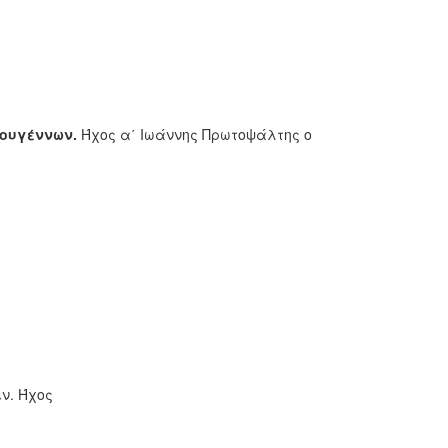
τουγέννων.
Ήχος α΄ Ιωάννης Πρωτοψάλτης ο
ν. Ήχος