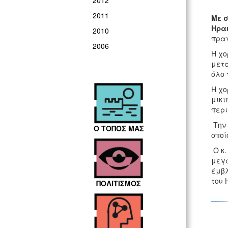
2012
2011
Με σ
Ηρα
2010
πραγ
2006
Η χο
μετά
όλο 
Η χο
μικτ
περι
Την 
Ο ΤΟΠΟΣ ΜΑΣ
οποί
Ο κ.
μεγα
έμβλ
του 
ΠΟΛΙΤΙΣΜΟΣ