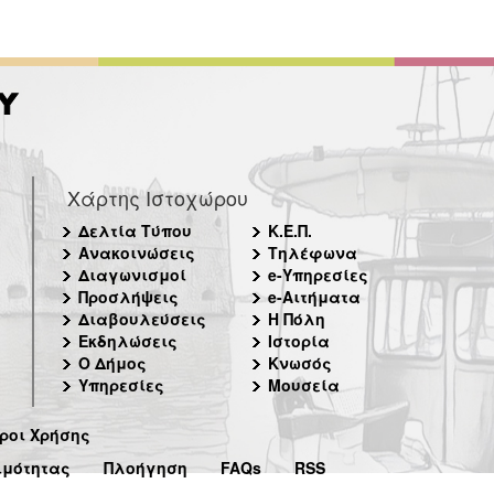
Χάρτης Ιστοχώρου
Δελτία Τύπου
Κ.Ε.Π.
Ανακοινώσεις
Τηλέφωνα
Διαγωνισμοί
e-Υπηρεσίες
Προσλήψεις
e-Αιτήματα
Διαβουλεύσεις
Η Πόλη
Εκδηλώσεις
Ιστορία
Ο Δήμος
Κνωσός
Υπηρεσίες
Μουσεία
ροι Χρήσης
ιμότητας
Πλοήγηση
FAQs
RSS