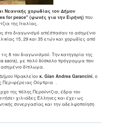
αι Νεανικής χορωδίας του Δήμου
s for peace" (φωνές για την Ειρήνη)
που
τζια της Ιταλίας.
ος στο διαγωνισμό απέσπασαν το ασημένιο
κίας 15, 29 και 35 ετών και χορωδίες από
ις 8 του διαγωνισμού. Την κατηγορία της
ica sacra), με πολύ δύσκολο πρόγραμμα που
το ασημένιο δίπλωμα.
 Δήμου Ηρακλείου
κ. Gian Andrea Garancini
, ο
ς Περιφέρειας Ούμπρια .
αρχο της πόλης Περούντζια, έδρα του
ιτήσει χιλιάδες Έλληνες και έχει ως
οντικής συνεργασίας και την αδελφοποίηση