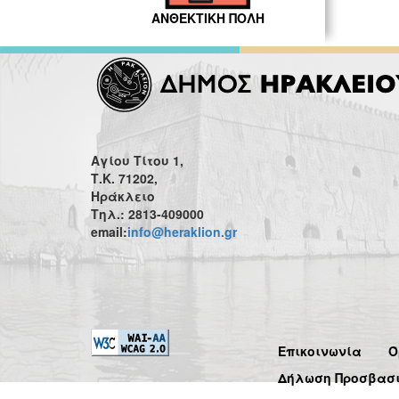
ΑΝΘΕΚΤΙΚΗ ΠΟΛΗ
Αγίου Τίτου 1,
Τ.Κ. 71202,
Ηράκλειο
Τηλ.: 2813-409000
email:
info@heraklion.gr
Επικοινωνία
Ό
Δήλωση Προσβασ