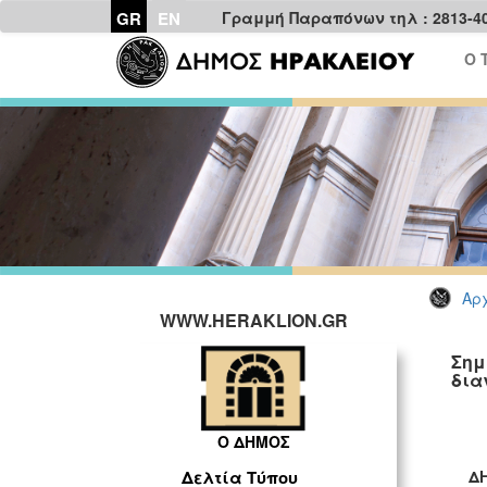
GR
EN
Γραμμή Παραπόνων τηλ : 2813-4
Ο 
Αρχ
WWW.HERAKLION.GR
Σημ
δια
Ο ΔΗΜΟΣ
Δελτία Τύπου