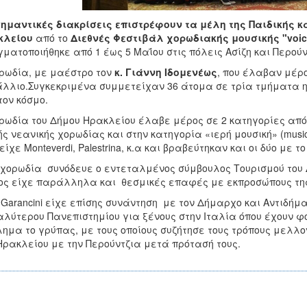
ημαντικές διακρίσεις επιστρέφουν τα μέλη της Παιδικής κ
κλείου
από το
Διεθνές Φεστιβάλ χορωδιακής μουσικής "voice
ματοποιήθηκε από 1 έως 5 Μαΐου στις πόλεις Ασίζη και Περούν
ρωδία, με μαέστρο τον
κ. Γιάννη Ιδομενέως
, που έλαβαν μέρ
λλιο.Συγκεκριμένα συμμετείχαν 36 άτομα σε τρία τμήματα ηλι
τον κόσμο.
ρωδία του Δήμου Ηρακλείου έλαβε μέρος σε 2 κατηγορίες από τ
ής νεανικής χορωδίας και στην κατηγορία «ιερή μουσική» (mus
είχε Monteverdi, Palestrina, κ.α και βραβεύτηκαν και οι δύο με 
χορωδία συνόδευε ο εντεταλμένος σύμβουλος Τουρισμού του
ος είχε παράλληλα και θεσμικές επαφές με εκπροσώπους τη
 Garancini είχε επίσης συνάντηση με τον Δήμαρχο και Αντιδήμ
λύτερου Πανεπιστημίου για ξένους στην Ιταλία όπου έχουν φο
ημα το γρύπας, με τους οποίους συζήτησε τους τρόπους μελλ
Ηρακλείου με την Περούντζια μετά πρότασή τους.